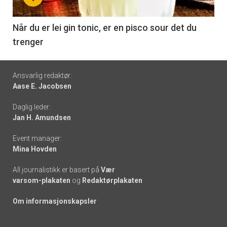
-
6
Når du er lei gin tonic, er en pisco sour det du
trenger
Footer
Ansvarlig redaktør:
Aase E. Jacobsen
-
Daglig leder:
links
Jan H. Amundsen
Event manager:
Mina Hovden
All journalistikk er basert på
Vær
varsom-plakaten
og
Redaktørplakaten
Om informasjonskapsler