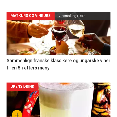
Forsiden
MATKURS OG VINKURS
Vinsmaking i Oslo
akkurat
nå
-
5
Sammenlign franske klassikere og ungarske viner
til en 5-retters meny
Forsiden
UKENS DRINK
akkurat
nå
+