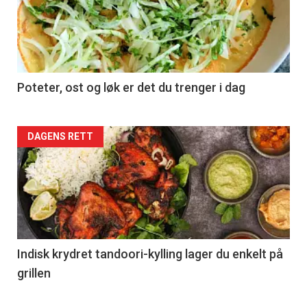
Poteter, ost og løk er det du trenger i dag
Forsiden
DAGENS RETT
akkurat
nå
-
2
Indisk krydret tandoori-kylling lager du enkelt på
grillen