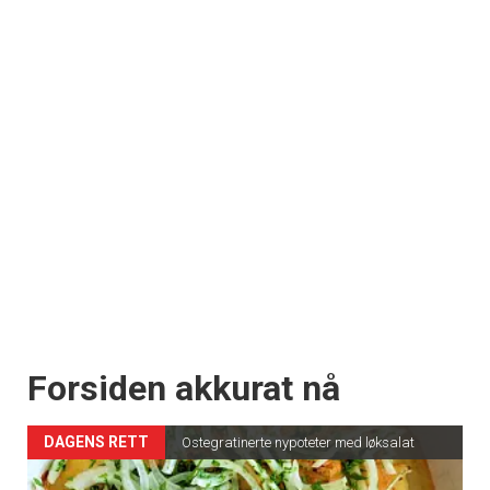
Forsiden akkurat nå
DAGENS RETT
Ostegratinerte nypoteter med løksalat