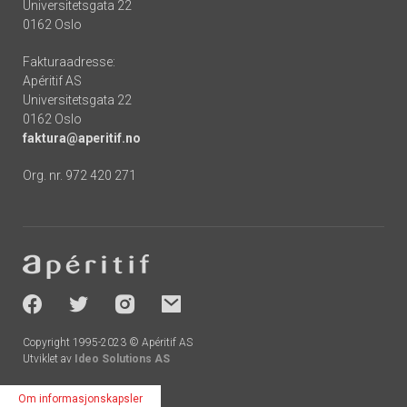
Universitetsgata 22
0162 Oslo
Fakturaadresse:
Apéritif AS
Universitetsgata 22
0162 Oslo
faktura@aperitif.no
Org. nr. 972 420 271
Footer
-
socials
Copyright 1995-2023 © Apéritif AS
Utviklet av
Ideo Solutions AS
Om informasjonskapsler