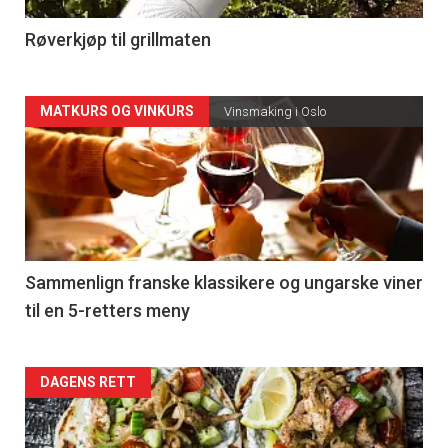
4
Røverkjøp til grillmaten
Forsiden
MATKURS OG VINKURS
Vinsmaking i Oslo
akkurat
nå
-
5
Sammenlign franske klassikere og ungarske viner
til en 5-retters meny
Forsiden
DAGENS RETT
akkurat