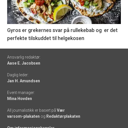
nå
-
6
Gyros er grekernes svar på rullekebab og er det
perfekte tilskuddet til helgekosen
Footer
Ansvarlig redaktør:
Aase E. Jacobsen
-
Daglig leder:
links
Jan H. Amundsen
Event manager:
Mina Hovden
All journalistikk er basert på
Vær
varsom-plakaten
og
Redaktørplakaten