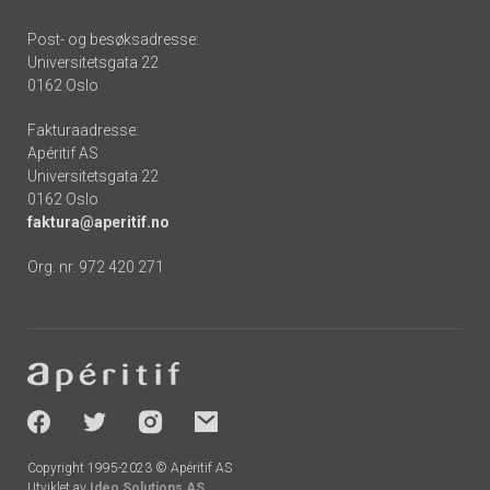
Post- og besøksadresse:
Universitetsgata 22
0162 Oslo
Fakturaadresse:
Apéritif AS
Universitetsgata 22
0162 Oslo
faktura@aperitif.no
Org. nr. 972 420 271
Footer
-
socials
Copyright 1995-2023 © Apéritif AS
Utviklet av
Ideo Solutions AS