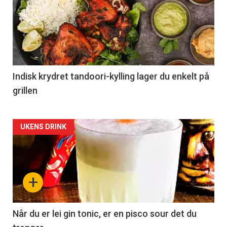
Indisk krydret tandoori-kylling lager du enkelt på
grillen
Forsiden
UKENS DRINK
akkurat
nå
+
-
2
Når du er lei gin tonic, er en pisco sour det du