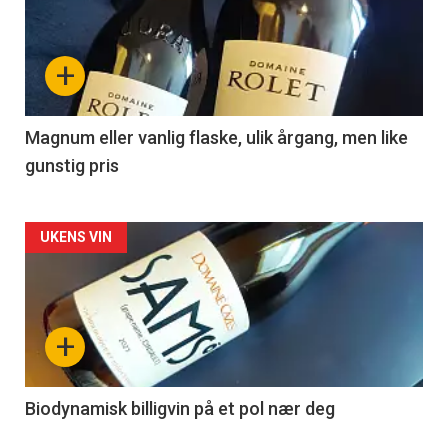
akkurat
nå
+
-
3
Magnum eller vanlig flaske, ulik årgang, men like
gunstig pris
Forsiden
UKENS VIN
akkurat
nå
+
-
4
Biodynamisk billigvin på et pol nær deg