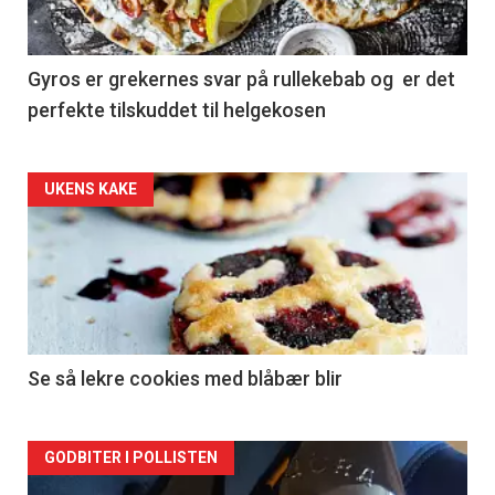
Gyros er grekernes svar på rullekebab og er det
perfekte tilskuddet til helgekosen
Forsiden
UKENS KAKE
akkurat
nå
-
2
Se så lekre cookies med blåbær blir
Forsiden
GODBITER I POLLISTEN