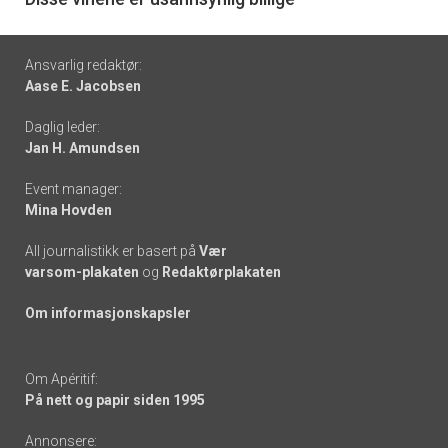
6
Footer
Ansvarlig redaktør:
Aase E. Jacobsen
-
Daglig leder:
links
Jan H. Amundsen
Event manager:
Mina Hovden
All journalistikk er basert på
Vær
varsom-plakaten
og
Redaktørplakaten
Om informasjonskapsler
Om Apéritif:
På nett og papir siden 1995
Annonsere: