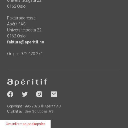
Universitetsgata 22
0162 Oslo
Fakturaadresse:
Apéritif AS
Universitetsgata 22
0162 Oslo
faktura@aperitif.no
Org. nr. 972 420 271
Footer
-
socials
Copyright 1995-2023 © Apéritif AS
Utviklet av
Ideo Solutions AS
Om informasjonskapsler