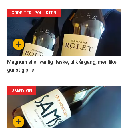
Forsiden
GODBITER I POLLISTEN
akkurat
nå
+
-
3
Magnum eller vanlig flaske, ulik årgang, men like
gunstig pris
Forsiden
UKENS VIN
akkurat
nå
+
-