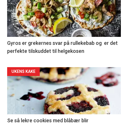
Gyros er grekernes svar på rullekebab og er det
perfekte tilskuddet til helgekosen
Forsiden
UKENS KAKE
akkurat
nå
-
2
Se så lekre cookies med blåbær blir