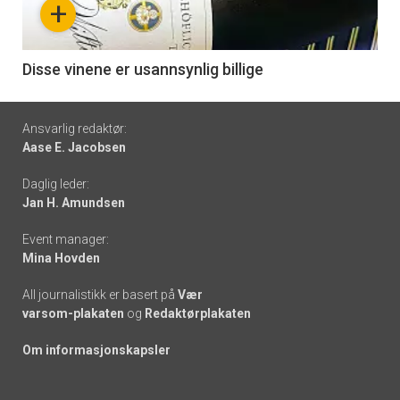
+
-
6
Disse vinene er usannsynlig billige
Footer
Ansvarlig redaktør:
Aase E. Jacobsen
-
Daglig leder:
links
Jan H. Amundsen
Event manager:
Mina Hovden
All journalistikk er basert på
Vær
varsom-plakaten
og
Redaktørplakaten
Om informasjonskapsler