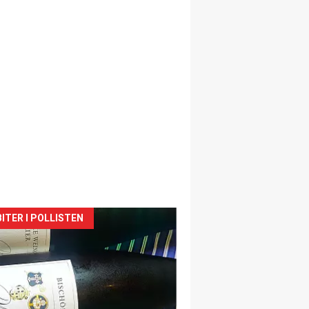
siden
ITER I POLLISTEN
urat