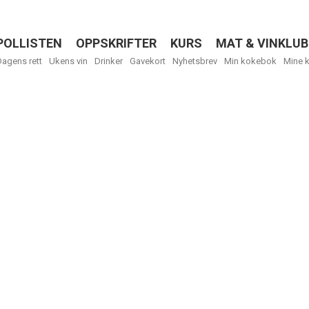
POLLISTEN
OPPSKRIFTER
KURS
MAT & VINKLUB
Menu
Dagens rett
Ukens vin
Drinker
Gavekort
Nyhetsbrev
Min kokebok
Mine 