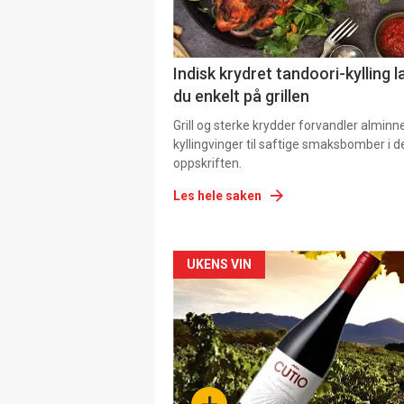
Indisk krydret tandoori-kylling l
du enkelt på grillen
Grill og sterke krydder forvandler alminn
kyllingvinger til saftige smaksbomber i 
oppskriften.
Les hele saken
Forsiden
UKENS VIN
akkurat
nå
-