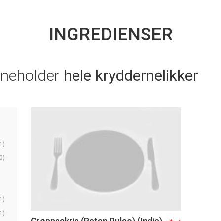
INGREDIENSER
nneholder
hele kryddernelikker
1)
0)
1)
1)
Grønnsakris (Ratan Pulao) (India)