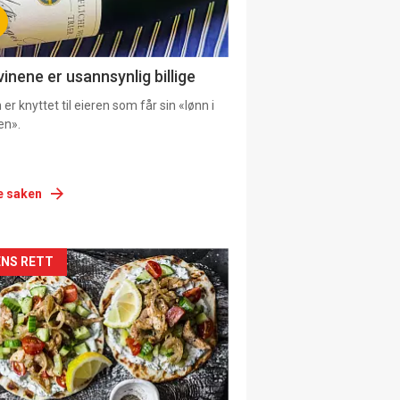
vinene er usannsynlig billige
er knyttet til eieren som får sin «lønn i
en».
e saken
siden
NS RETT
urat