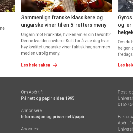
5
6
Sammenlign franske klassikere og
Gyros 
ungarske viner til en 5-retters meny
og er 
nne
helge
Ungarn mot Frankrike, hvilken vin er din favoritt?
Denne kvelden inviterer Kullt for å vise deg hvor
Om du ha
høy kvalitet ungarske viner faktisk har, sammen
helgen e
med en utrolig meny.
fredags
Les hele saken
Les hel
Om Apéritif:
Post- o
På nett og papir siden 1995
Universi
0162 Os
Annonsere:
Informasjon og priser nett/papir
Faktura
Apéritif
Abonnere:
Universi