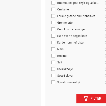
Basmatiris godt skylt og tørke...
(
Cm kanel
(
Ferske grønne chili finhakket
(
Grønne erter
(
Gulrot i små terninger
(
Hele svarte pepperkorn
(
Kardemommefrukter
(
Mais
(
Rosiner
(
Salt
(
Solsikkeolje
(
Sopp i skiver
(
Spisskummenfrø
(
FILTER