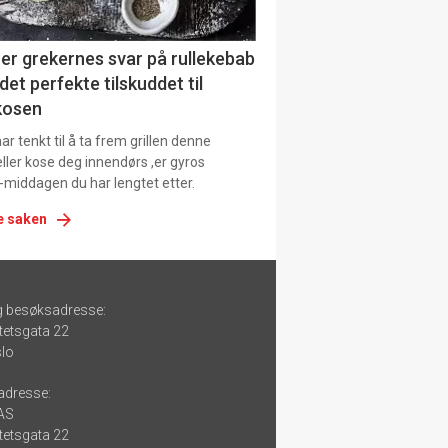
er grekernes svar på rullekebab
det perfekte tilskuddet til
kosen
r tenkt til å ta frem grillen denne
ller kose deg innendørs ,er gyros
-middagen du har lengtet etter.
e saken
g besøksadresse:
tetsgata 22
lo
adresse:
 AS
tetsgata 22