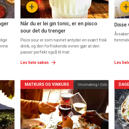
+
+
2
3
ager
Når du er lei gin tonic, er en pisco
Disse 
sour det du trenger
Årsaken 
elige
Pisco sour er som navnet antyder en svært frisk
himmel
denne
drink, og den forfriskende evnen gjør at den
passer perfekt også til mat.
Les hele saken
Les hel
Forsiden
For
MATKURS OG VINKURS
DAGE
Vinsmaking i Oslo
akkurat
akk
nå
nå
-
-