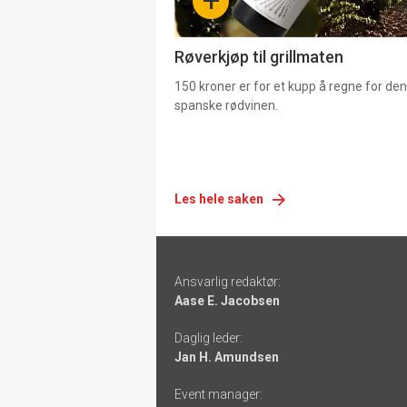
+
4
Røverkjøp til grillmaten
150 kroner er for et kupp å regne for de
spanske rødvinen.
Les hele saken
Footer
Ansvarlig redaktør:
-
Aase E. Jacobsen
links
Daglig leder:
Jan H. Amundsen
Event manager: