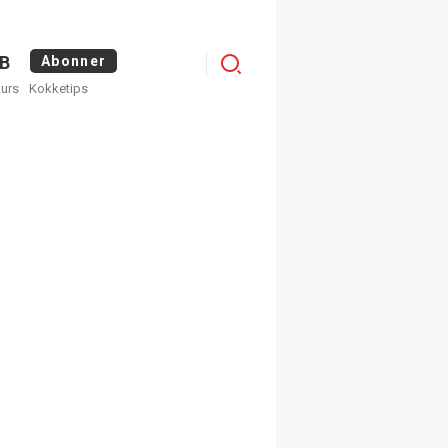
Logg
B
Abonner
kurs
Kokketips
inn