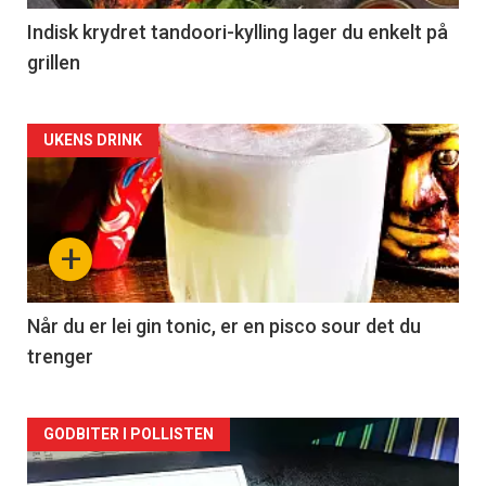
Indisk krydret tandoori-kylling lager du enkelt på
grillen
Forsiden
UKENS DRINK
akkurat
nå
+
-
2
Når du er lei gin tonic, er en pisco sour det du
trenger
Forsiden
GODBITER I POLLISTEN
akkurat