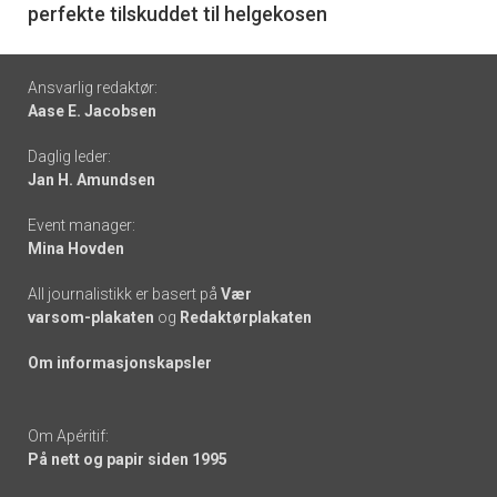
perfekte tilskuddet til helgekosen
Footer
Ansvarlig redaktør:
Aase E. Jacobsen
-
Daglig leder:
links
Jan H. Amundsen
Event manager:
Mina Hovden
All journalistikk er basert på
Vær
varsom-plakaten
og
Redaktørplakaten
Om informasjonskapsler
Om Apéritif:
På nett og papir siden 1995