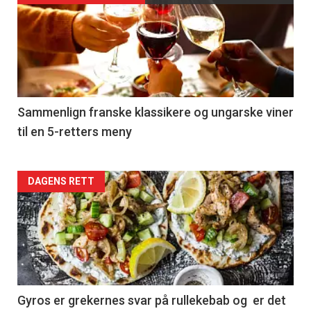
akkurat
nå
-
5
Sammenlign franske klassikere og ungarske viner
til en 5-retters meny
Forsiden
DAGENS RETT
akkurat
nå
-
6
Gyros er grekernes svar på rullekebab og er det