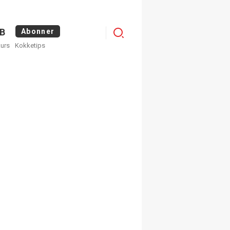
Logg
B
Abonner
kurs
Kokketips
inn