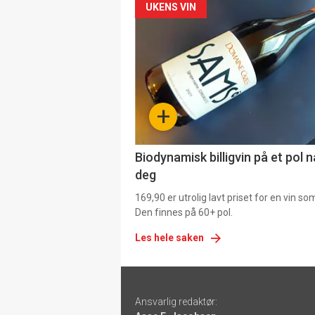
Forsiden
UKENS VIN
akkurat
nå
-
+
4
Biodynamisk billigvin på et pol 
deg
169,90 er utrolig lavt priset for en vin s
Den finnes på 60+ pol.
Les hele saken
Footer
Ansvarlig redaktør:
-