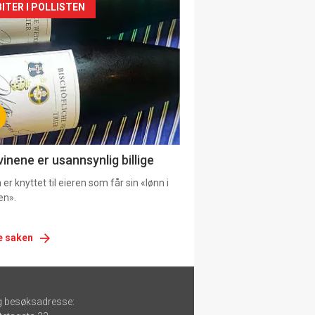
siden
ITER I POLLISTEN
urat
vinene er usannsynlig billige
er knyttet til eieren som får sin «lønn i
en».
e saken
g besøksadresse: