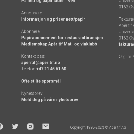
På nett og papir siden 1995
Universi
0162 Os
Annonsere:
Informasjon og priser nett/papir
Faktura
Apéritif
Abonnere:
Universi
Papirabonnement for restaurantbransjen
0162 Os
Medlemskap Apéritif Mat- og vinklubb
faktura
Kontakt oss:
Org. nr.
aperitif@aperitif.no
Telefon
+47 21 45 61 60
Ofte stilte spørsmål
Nyhetsbrev:
Meld deg på våre nyhetsbrev
Copyright 1995-2023 © Apéritif AS