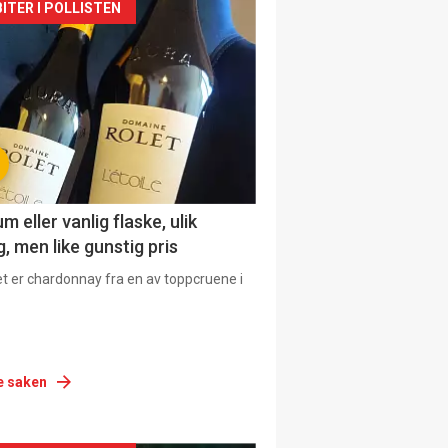
siden
ITER I POLLISTEN
urat
 eller vanlig flaske, ulik
, men like gunstig pris
et er chardonnay fra en av toppcruene i
e saken