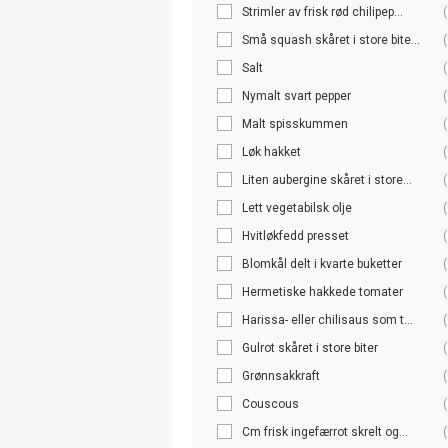
Strimler av frisk rød chilipep...
(
Små squash skåret i store bite...
(
Salt
(
Nymalt svart pepper
(
Malt spisskummen
(
Løk hakket
(
Liten aubergine skåret i store...
(
Lett vegetabilsk olje
(
Hvitløkfedd presset
(
Blomkål delt i kvarte buketter
(
Hermetiske hakkede tomater
(
Harissa- eller chilisaus som t...
(
Gulrot skåret i store biter
(
Grønnsakkraft
(
Couscous
(
Cm frisk ingefærrot skrelt og...
(