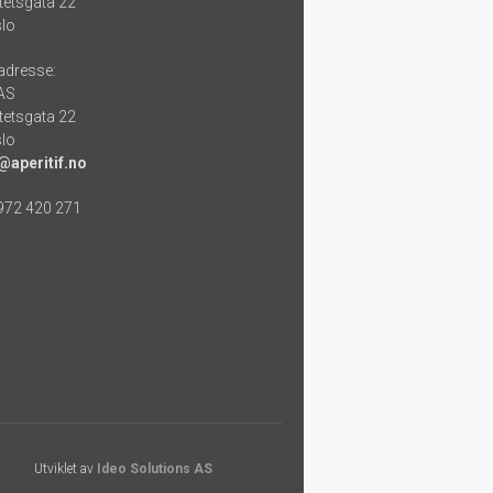
tetsgata 22
lo
adresse:
 AS
tetsgata 22
lo
@aperitif.no
 972 420 271
Utviklet av
Ideo Solutions AS