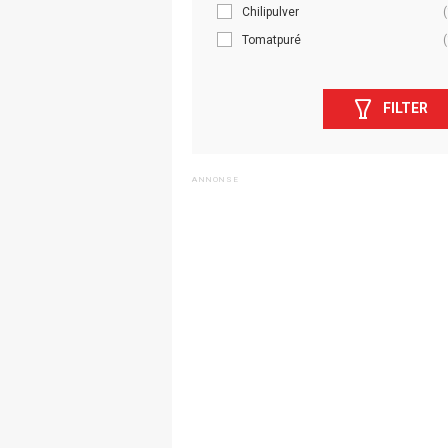
Chilipulver
(
Tomatpuré
(
FILTER