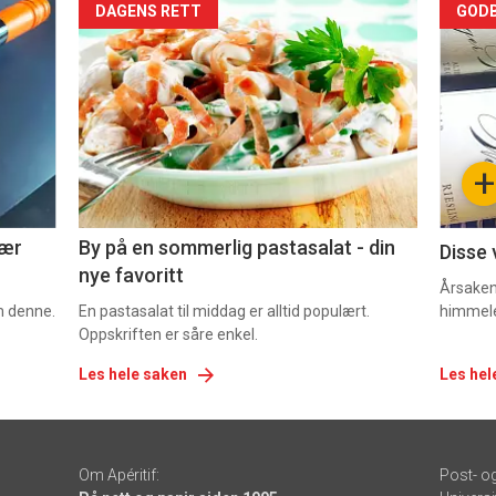
Forsiden
For
DAGENS RETT
GODB
akkurat
akk
nå
nå
-
-
+
5
6
nær
By på en sommerlig pastasalat - din
Disse 
nye favoritt
Årsaken 
om denne.
En pastasalat til middag er alltid populært.
himmel
Oppskriften er såre enkel.
Les hele saken
Les hel
Om Apéritif:
Post- o