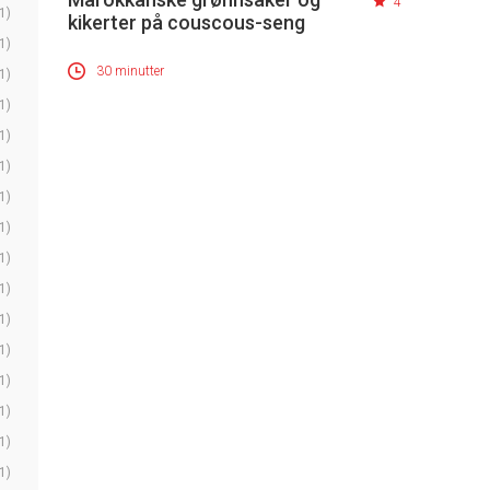
4
1)
kikerter på couscous-seng
1)
30 minutter
1)
1)
1)
1)
1)
1)
1)
1)
1)
1)
1)
1)
1)
1)