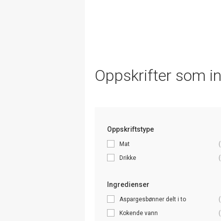
Oppskrifter som i
Oppskriftstype
Mat
(
Drikke
(
Ingredienser
Aspargesbønner delt i to
(
Kokende vann
(