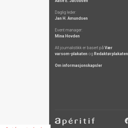
Aase E. Jacobsen
links
Daglig leder:
Jan H. Amundsen
Event manager:
Mina Hovden
All journalistikk er basert på
Vær
varsom-plakaten
og
Redaktørplakaten
Om informasjonskapsler
Footer
-