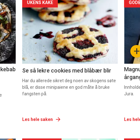
Forsiden
For
UKENS KAKE
GODB
akkurat
akk
nå
nå
-
-
+
2
3
lekebab
Magnum
Se så lekre cookies med blåbær blir
årgang
Har du allerede sikret deg noen av skogens søte
blå, er disse minipaiene en god måte å bruke
Innhold
fangsten på.
Jura.
e
Les hele saken
Les hel