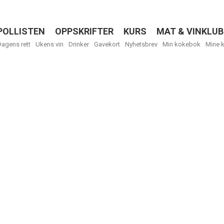
POLLISTEN
OPPSKRIFTER
KURS
MAT & VINKLUB
Menu
Dagens rett
Ukens vin
Drinker
Gavekort
Nyhetsbrev
Min kokebok
Mine 