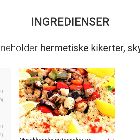
INGREDIENSER
nneholder
hermetiske kikerter, sk
1)
0)
1)
1)
Marokkanske grønnsaker og