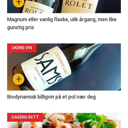
+
-
3
Magnum eller vanlig flaske, ulik årgang, men like
gunstig pris
Forsiden
UKENS VIN
akkurat
nå
+
-
4
Biodynamisk billigvin på et pol nær deg
Forsiden
DAGENS RETT