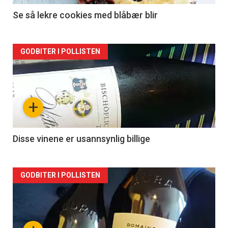
Se så lekre cookies med blåbær blir
Forsiden
GODBITER I POLLISTEN
akkurat
nå
+
-
2
Disse vinene er usannsynlig billige
Forsiden
GODBITER I POLLISTEN
akkurat
nå