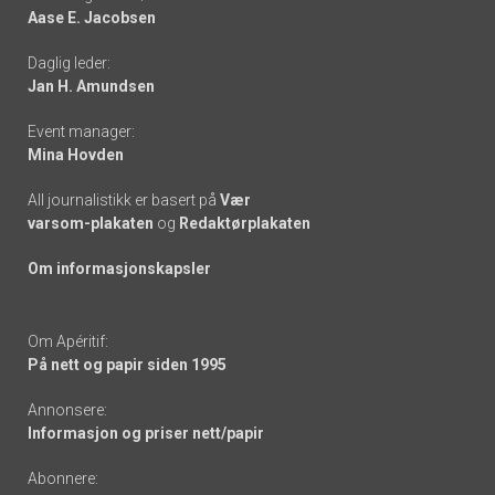
Aase E. Jacobsen
-
Daglig leder:
links
Jan H. Amundsen
Event manager:
Mina Hovden
All journalistikk er basert på
Vær
varsom-plakaten
og
Redaktørplakaten
Om informasjonskapsler
Om Apéritif:
På nett og papir siden 1995
Annonsere:
Informasjon og priser nett/papir
Abonnere: