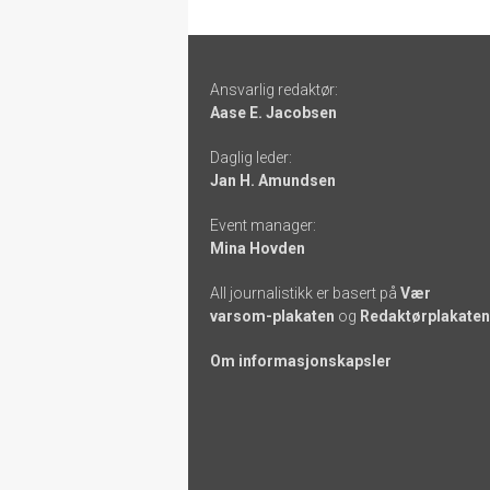
Footer
Ansvarlig redaktør:
-
Aase E. Jacobsen
links
Daglig leder:
Jan H. Amundsen
Event manager:
Mina Hovden
All journalistikk er basert på
Vær
varsom-plakaten
og
Redaktørplakaten
Om informasjonskapsler