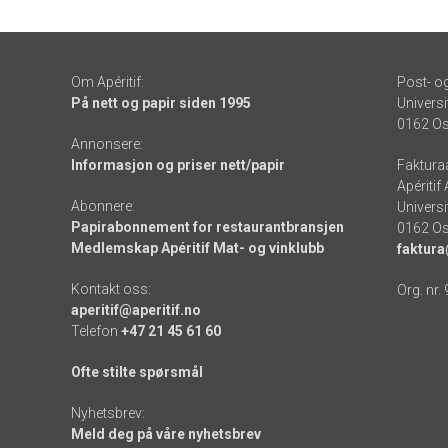
Om Apéritif:
Post- o
På nett og papir siden 1995
Universi
0162 Os
Annonsere:
Informasjon og priser nett/papir
Faktura
Apéritif
Abonnere:
Universi
Papirabonnement for restaurantbransjen
0162 Os
Medlemskap Apéritif Mat- og vinklubb
faktura
Kontakt oss:
Org. nr.
aperitif@aperitif.no
Telefon
+47 21 45 61 60
Ofte stilte spørsmål
Nyhetsbrev:
Meld deg på våre nyhetsbrev