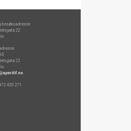
g besøksadresse:
tetsgata 22
lo
adresse:
 AS
tetsgata 22
lo
@aperitif.no
 972 420 271