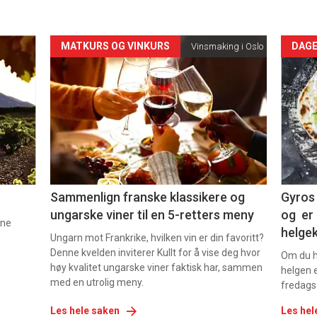
Forsiden
For
MATKURS OG VINKURS
DAGE
Vinsmaking i Oslo
akkurat
akk
nå
nå
-
-
5
6
Sammenlign franske klassikere og
Gyros 
ungarske viner til en 5-retters meny
og er 
nne
helge
Ungarn mot Frankrike, hvilken vin er din favoritt?
Denne kvelden inviterer Kullt for å vise deg hvor
Om du ha
høy kvalitet ungarske viner faktisk har, sammen
helgen e
med en utrolig meny.
fredags
Les hele saken
Les hel