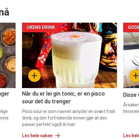
nå
Forsiden
For
UKENS DRINK
GODB
akkurat
akk
nå
nå
-
-
+
+
2
3
ager
Når du er lei gin tonic, er en pisco
Disse 
sour det du trenger
Årsaken 
elige
Pisco sour er som navnet antyder en svært frisk
himmel
denne
drink, og den forfriskende evnen gjør at den
passer perfekt også til mat.
Les hele saken
Les hel