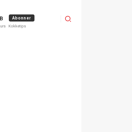
Logg
B
Abonner
kurs
Kokketips
inn