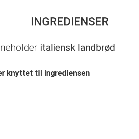
INGREDIENSER
nneholder
italiensk landbrød
er knyttet til ingrediensen