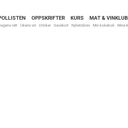
POLLISTEN
OPPSKRIFTER
KURS
MAT & VINKLUB
Menu
Dagens rett
Ukens vin
Drinker
Gavekort
Nyhetsbrev
Min kokebok
Mine 