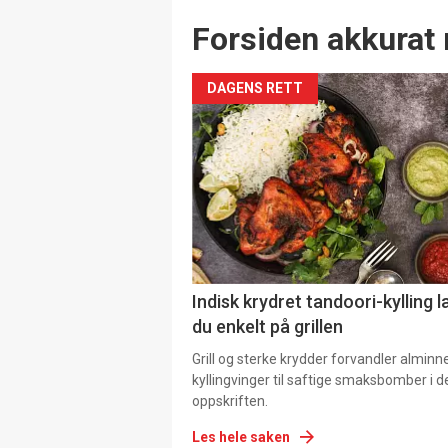
Forsiden akkurat 
DAGENS RETT
Indisk krydret tandoori-kylling l
du enkelt på grillen
Grill og sterke krydder forvandler alminn
kyllingvinger til saftige smaksbomber i 
oppskriften.
Les hele saken