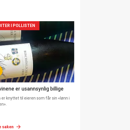
siden
ITER I POLLISTEN
urat
vinene er usannsynlig billige
er knyttet til eieren som får sin «lønn i
en».
e saken