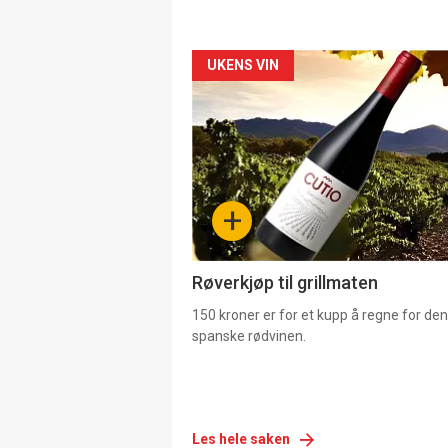
Forsiden
UKENS VIN
akkurat
nå
-
+
4
Røverkjøp til grillmaten
150 kroner er for et kupp å regne for de
spanske rødvinen.
Les hele saken