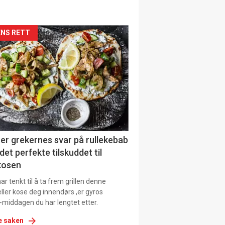
siden
NS RETT
urat
er grekernes svar på rullekebab
det perfekte tilskuddet til
kosen
r tenkt til å ta frem grillen denne
ller kose deg innendørs ,er gyros
-middagen du har lengtet etter.
e saken