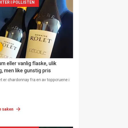
siden
ITER I POLLISTEN
urat
 eller vanlig flaske, ulik
, men like gunstig pris
et er chardonnay fra en av toppcruene i
e saken