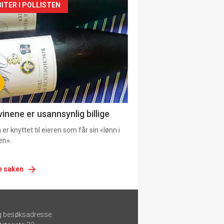
siden
ITER I POLLISTEN
urat
vinene er usannsynlig billige
er knyttet til eieren som får sin «lønn i
en».
e saken
g besøksadresse: