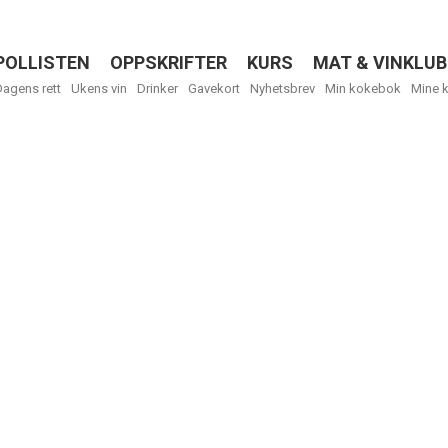
POLLISTEN
OPPSKRIFTER
KURS
MAT & VINKLUB
Menu
Dagens rett
Ukens vin
Drinker
Gavekort
Nyhetsbrev
Min kokebok
Mine 