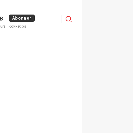
Logg
B
Abonner
kurs
Kokketips
inn