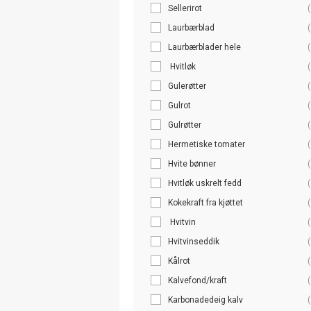
Sellerirot
(
Laurbærblad
(
Laurbærblader hele
(
Hvitløk
(
Gulerøtter
(
Gulrot
(
Gulrøtter
(
Hermetiske tomater
(
Hvite bønner
(
Hvitløk uskrelt fedd
(
Kokekraft fra kjøttet
(
Hvitvin
(
Hvitvinseddik
(
Kålrot
(
Kalvefond/kraft
(
Karbonadedeig kalv
(