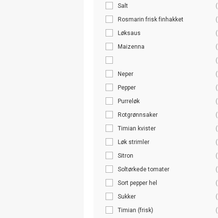
Salt
(
Rosmarin frisk finhakket
(
Løksaus
(
Maizenna
(
(
Neper
(
Pepper
(
Purreløk
(
Rotgrønnsaker
(
Timian kvister
(
Løk strimler
(
Sitron
(
Soltørkede tomater
(
Sort pepper hel
(
Sukker
(
Timian (frisk)
(