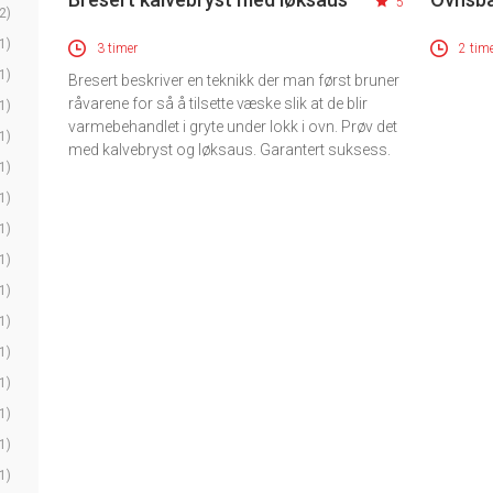
5
2)
1)
3 timer
2 tim
1)
Bresert beskriver en teknikk der man først bruner
råvarene for så å tilsette væske slik at de blir
1)
varmebehandlet i gryte under lokk i ovn. Prøv det
1)
med kalvebryst og løksaus. Garantert suksess.
1)
1)
1)
1)
1)
1)
1)
1)
1)
1)
1)