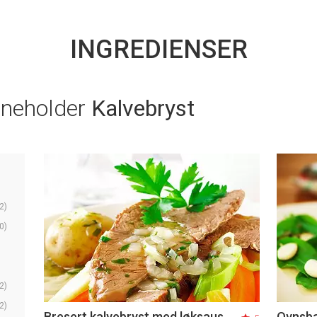
INGREDIENSER
nneholder
Kalvebryst
2)
0)
2)
2)
Bresert kalvebryst med løksaus
Ovnsba