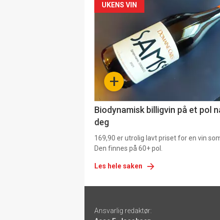
Forsiden
UKENS VIN
akkurat
nå
-
+
4
Biodynamisk billigvin på et pol 
deg
169,90 er utrolig lavt priset for en vin s
Den finnes på 60+ pol.
Les hele saken
Footer
Ansvarlig redaktør:
-