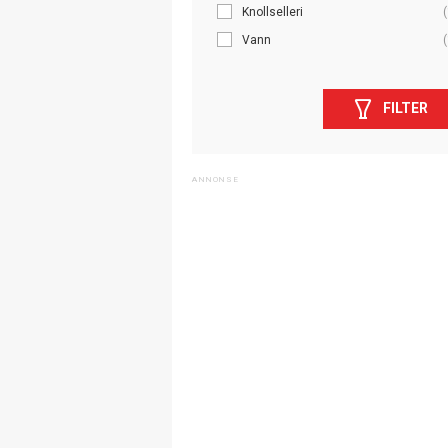
Knollselleri
(
Vann
(
FILTER