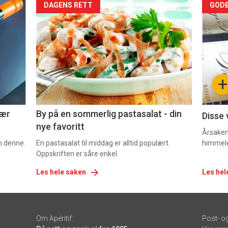
Forsiden
For
DAGENS RETT
GODB
akkurat
akk
nå
nå
-
-
+
5
6
nær
By på en sommerlig pastasalat - din
Disse 
nye favoritt
Årsaken 
om denne.
En pastasalat til middag er alltid populært.
himmel
Oppskriften er såre enkel.
Les hele saken
Les hel
Om Apéritif:
Post- o