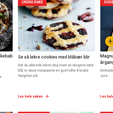
Forsiden
For
UKENS KAKE
GODB
akkurat
akk
nå
nå
-
-
+
2
3
lekebab
Magnum
Se så lekre cookies med blåbær blir
årgang
Har du allerede sikret deg noen av skogens søte
blå, er disse minipaiene en god måte å bruke
Innhold
fangsten på.
Jura.
e
Les hele saken
Les hel