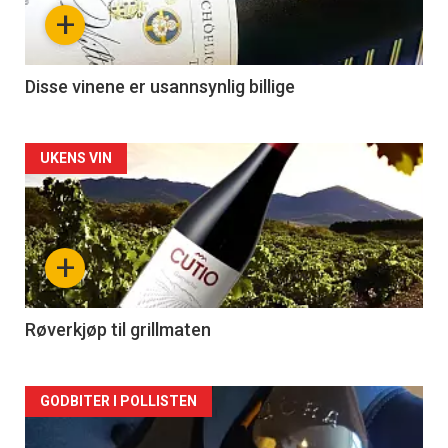
+
Disse vinene er usannsynlig billige
Forsiden
UKENS VIN
akkurat
nå
+
-
2
Røverkjøp til grillmaten
Forsiden
GODBITER I POLLISTEN