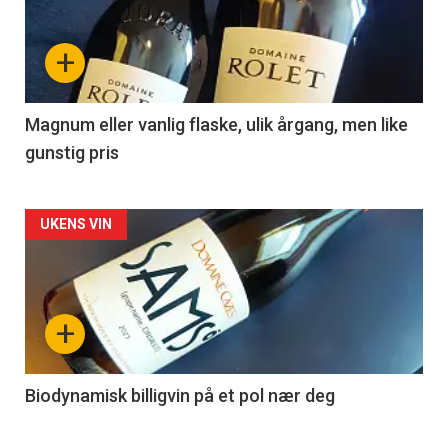
akkurat
nå
+
-
3
Magnum eller vanlig flaske, ulik årgang, men like
gunstig pris
Forsiden
UKENS VIN
akkurat
nå
+
-
4
Biodynamisk billigvin på et pol nær deg