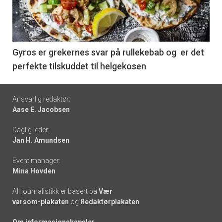
nå
-
6
Gyros er grekernes svar på rullekebab og er det
perfekte tilskuddet til helgekosen
Footer
Ansvarlig redaktør:
Aase E. Jacobsen
-
Daglig leder:
links
Jan H. Amundsen
Event manager:
Mina Hovden
All journalistikk er basert på
Vær
varsom-plakaten
og
Redaktørplakaten