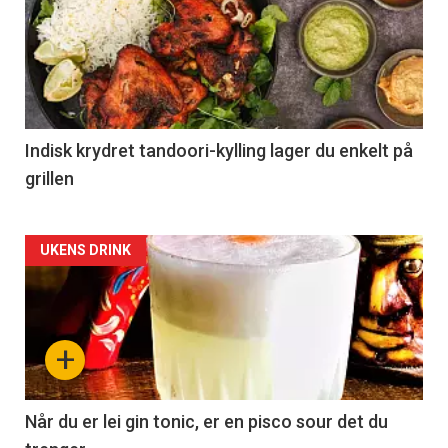
Indisk krydret tandoori-kylling lager du enkelt på
grillen
Forsiden
UKENS DRINK
akkurat
nå
+
-
2
Når du er lei gin tonic, er en pisco sour det du