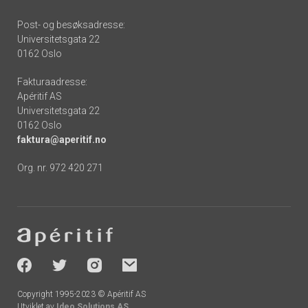
Post- og besøksadresse:
Universitetsgata 22
0162 Oslo
Fakturaadresse:
Apéritif AS
Universitetsgata 22
0162 Oslo
faktura@aperitif.no
Org. nr. 972 420 271
Footer
-
socials
Copyright 1995-2023 © Apéritif AS
Utviklet av
Ideo Solutions AS