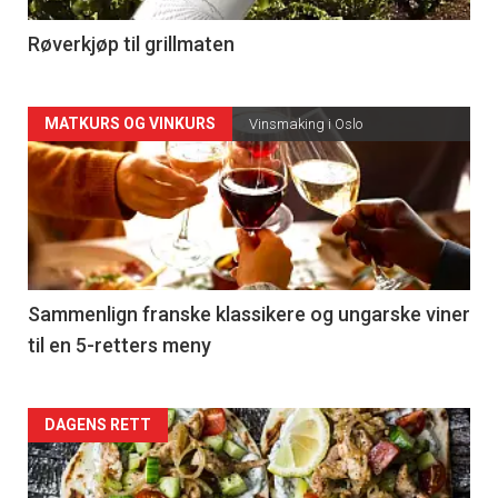
4
Røverkjøp til grillmaten
Forsiden
MATKURS OG VINKURS
Vinsmaking i Oslo
akkurat
nå
-
5
Sammenlign franske klassikere og ungarske viner
til en 5-retters meny
Forsiden
DAGENS RETT
akkurat