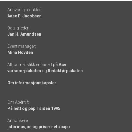
Footer
Ansvarlig redaktør:
Aase E. Jacobsen
-
Daglig leder:
links
Jan H. Amundsen
Event manager:
Mina Hovden
All journalistikk er basert på
Vær
varsom-plakaten
og
Redaktørplakaten
Om informasjonskapsler
Om Apéritif:
På nett og papir siden 1995
Annonsere:
Informasjon og priser nett/papir