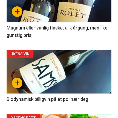
nå
+
-
3
Magnum eller vanlig flaske, ulik årgang, men like
gunstig pris
Forsiden
UKENS VIN
akkurat
nå
+
-
4
Biodynamisk billigvin på et pol nær deg