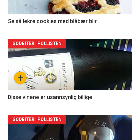
Se så lekre cookies med blåbær blir
Forsiden
GODBITER I POLLISTEN
akkurat
nå
+
-
2
Disse vinene er usannsynlig billige
Forsiden
GODBITER I POLLISTEN
akkurat