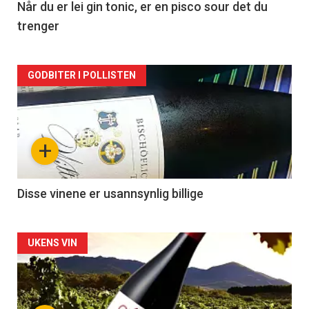
2
Når du er lei gin tonic, er en pisco sour det du
trenger
Forsiden
GODBITER I POLLISTEN
akkurat
nå
+
-
3
Disse vinene er usannsynlig billige
Forsiden
UKENS VIN
akkurat
nå