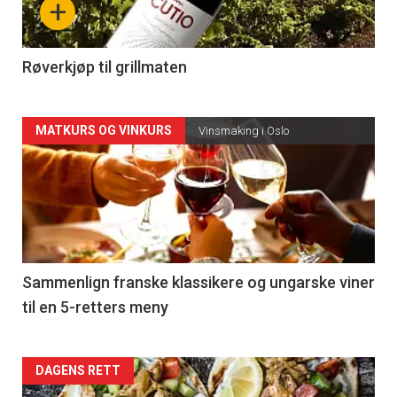
+
-
4
Røverkjøp til grillmaten
Forsiden
MATKURS OG VINKURS
Vinsmaking i Oslo
akkurat
nå
-
5
Sammenlign franske klassikere og ungarske viner
til en 5-retters meny
Forsiden
DAGENS RETT