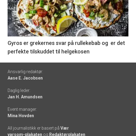
akkurat
nå
-
6
Gyros er grekernes svar på rullekebab og er det
perfekte tilskuddet til helgekosen
Footer
Ansvarlig redaktør:
Aase E. Jacobsen
-
Daglig leder:
links
Jan H. Amundsen
Event manager:
Mina Hovden
All journalistikk er basert på
Vær
varsom-plakaten
og
Redaktørplakaten