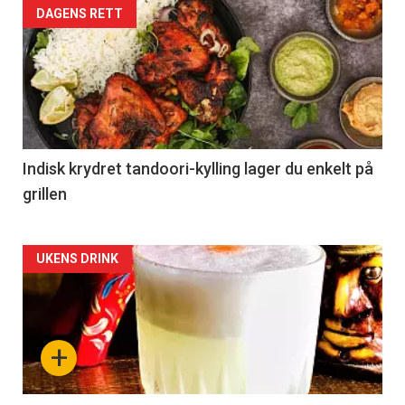
DAGENS RETT
Indisk krydret tandoori-kylling lager du enkelt på
grillen
Forsiden
UKENS DRINK
akkurat
nå
+
-