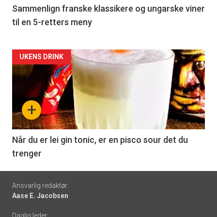
5
Sammenlign franske klassikere og ungarske viner
til en 5-retters meny
Forsiden
UKENS DRINK
akkurat
nå
+
-
6
Når du er lei gin tonic, er en pisco sour det du
trenger
Footer
Ansvarlig redaktør:
Aase E. Jacobsen
-
Daglig leder: