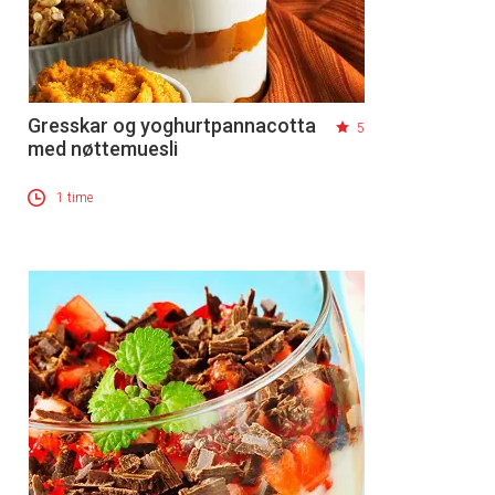
Gresskar og yoghurtpannacotta
5
med nøttemuesli
1 time