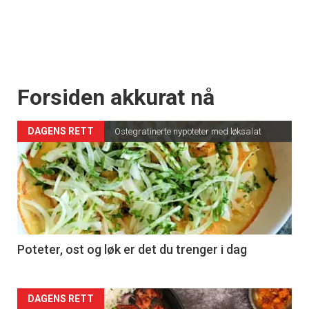
Forsiden akkurat nå
DAGENS RETT
Ostegratinerte nypoteter med løksalat
Poteter, ost og løk er det du trenger i dag
Forsiden
DAGENS RETT