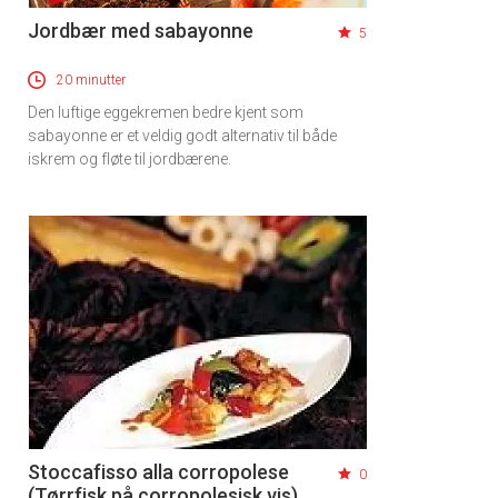
Jordbær med sabayonne
5
20 minutter
Den luftige eggekremen bedre kjent som
sabayonne er et veldig godt alternativ til både
iskrem og fløte til jordbærene.
Stoccafisso alla corropolese
0
(Tørrfisk på corropolesisk vis)