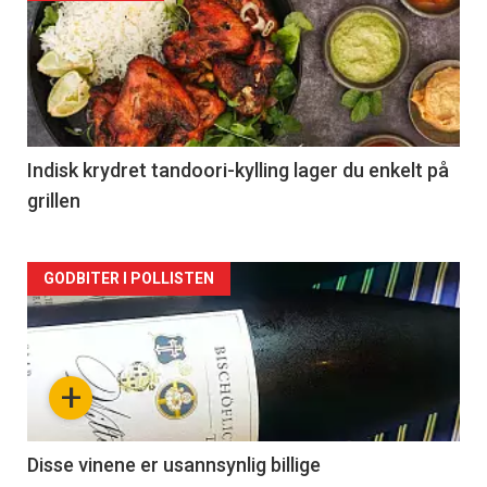
akkurat
nå
-
2
Indisk krydret tandoori-kylling lager du enkelt på
grillen
Forsiden
GODBITER I POLLISTEN
akkurat
nå
+
-
3
Disse vinene er usannsynlig billige