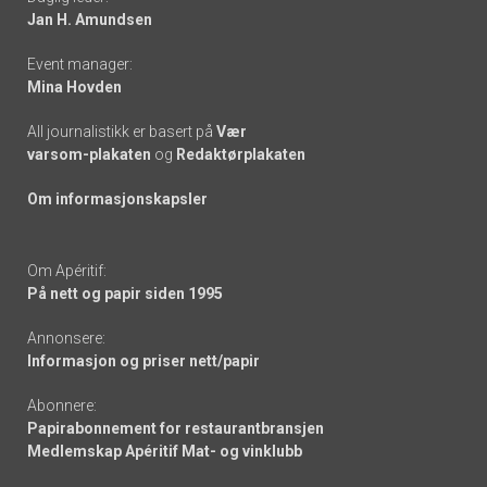
links
Jan H. Amundsen
Event manager:
Mina Hovden
All journalistikk er basert på
Vær
varsom-plakaten
og
Redaktørplakaten
Om informasjonskapsler
Om Apéritif:
På nett og papir siden 1995
Annonsere:
Informasjon og priser nett/papir
Abonnere:
Papirabonnement for restaurantbransjen
Medlemskap Apéritif Mat- og vinklubb