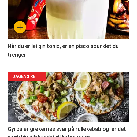
+
Når du er lei gin tonic, er en pisco sour det du
trenger
Forsiden
DAGENS RETT
akkurat
nå
-
2
Gyros er grekernes svar på rullekebab og er det