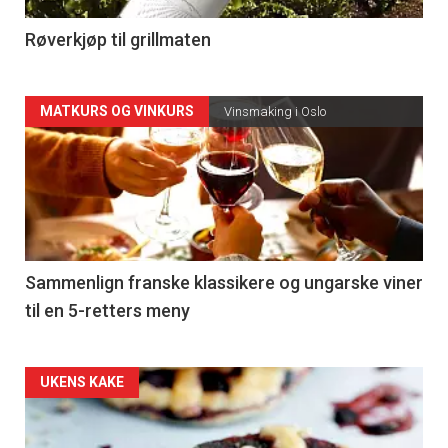
4
Røverkjøp til grillmaten
Forsiden
MATKURS OG VINKURS
Vinsmaking i Oslo
akkurat
nå
-
5
Sammenlign franske klassikere og ungarske viner
til en 5-retters meny
Forsiden
UKENS KAKE
akkurat