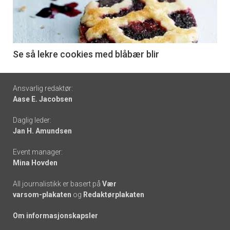
nå
-
6
Se så lekre cookies med blåbær blir
Footer
Ansvarlig redaktør:
Aase E. Jacobsen
-
Daglig leder:
links
Jan H. Amundsen
Event manager:
Mina Hovden
All journalistikk er basert på
Vær
varsom-plakaten
og
Redaktørplakaten
Om informasjonskapsler