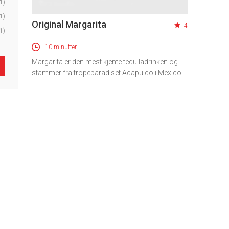
1)
1)
Original Margarita
4
1)
10 minutter
Margarita er den mest kjente tequiladrinken og
stammer fra tropeparadiset Acapulco i Mexico.