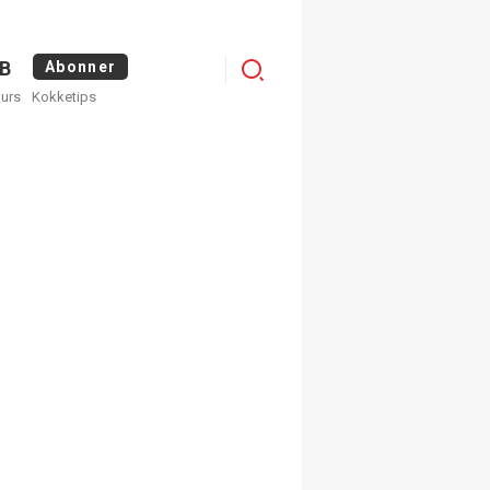
Logg
B
Abonner
kurs
Kokketips
inn