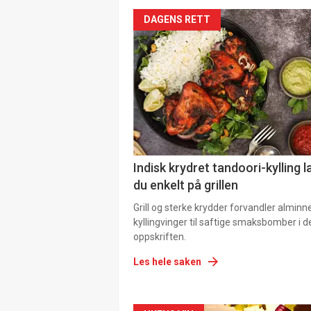
DAGENS RETT
Indisk krydret tandoori-kylling l
du enkelt på grillen
Grill og sterke krydder forvandler alminn
kyllingvinger til saftige smaksbomber i 
oppskriften.
Les hele saken