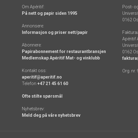
Om Apéritif:
Post- o
På nett og papir siden 1995
Universi
0162 Os
Annonsere:
Informasjon og priser nett/papir
Faktura
Apéritif
Abonnere:
Universi
Papirabonnement for restaurantbransjen
0162 Os
Medlemskap Apéritif Mat- og vinklubb
faktura
Kontakt oss:
Org. nr.
aperitif@aperitif.no
Telefon
+47 21 45 61 60
Ofte stilte spørsmål
Nyhetsbrev:
Meld deg på våre nyhetsbrev