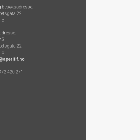
g besøksadresse:
tetsgata 22
lo
adresse:
 AS
tetsgata 22
lo
@aperitif.no
 972 420 271