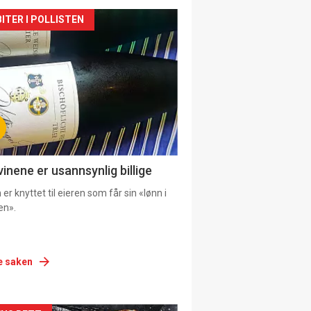
siden
ITER I POLLISTEN
urat
vinene er usannsynlig billige
er knyttet til eieren som får sin «lønn i
en».
e saken