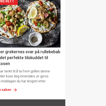
siden
NS RETT
urat
er grekernes svar på rullekebab
det perfekte tilskuddet til
kosen
r tenkt til å ta frem grillen denne
ller kose deg innendørs ,er gyros
-middagen du har lengtet etter.
e saken