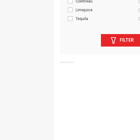
Cointreau
(
Limejuice
(
Tequila
(
FILTER