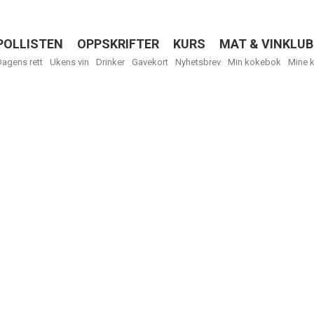
POLLISTEN
OPPSKRIFTER
KURS
MAT & VINKLUB
Menu
Dagens rett
Ukens vin
Drinker
Gavekort
Nyhetsbrev
Min kokebok
Mine 