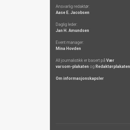
Ansvarlig redaktør:
-
Aase E. Jacobsen
links
Daglig leder:
Jan H. Amundsen
Event manager:
Mina Hovden
All journalistikk er basert på
Vær
varsom-plakaten
og
Redaktørplakaten
Om informasjonskapsler
Footer