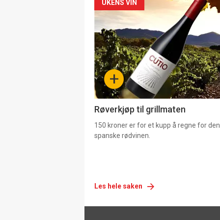
Forsiden
UKENS VIN
akkurat
nå
-
+
4
Røverkjøp til grillmaten
150 kroner er for et kupp å regne for de
spanske rødvinen.
Les hele saken
Footer