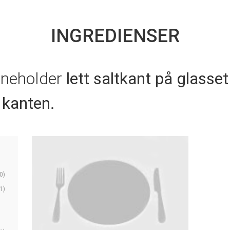
INGREDIENSER
nneholder
lett saltkant på glasse
å kanten.
0)
1)