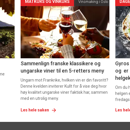
Forsiden
For
MATKURS OG VINKURS
DAGE
Vinsmaking i Oslo
akkurat
akk
nå
nå
-
-
5
6
Sammenlign franske klassikere og
Gyros 
ungarske viner til en 5-retters meny
og er 
nne
helge
Ungarn mot Frankrike, hvilken vin er din favoritt?
Denne kvelden inviterer Kullt for å vise deg hvor
Om du ha
høy kvalitet ungarske viner faktisk har, sammen
helgen e
med en utrolig meny.
fredags
Les hele saken
Les hel