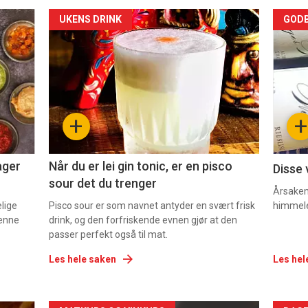
Forsiden
For
UKENS DRINK
GODB
akkurat
akk
nå
nå
-
-
+
+
2
3
ager
Når du er lei gin tonic, er en pisco
Disse 
sour det du trenger
Årsaken 
elige
Pisco sour er som navnet antyder en svært frisk
himmel
denne
drink, og den forfriskende evnen gjør at den
passer perfekt også til mat.
Les hele saken
Les hel