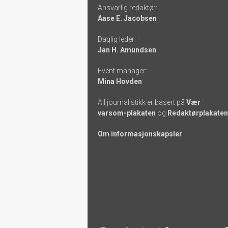
Ansvarlig redaktør:
-
Aase E. Jacobsen
links
Daglig leder:
Jan H. Amundsen
Event manager:
Mina Hovden
All journalistikk er basert på
Vær
varsom-plakaten
og
Redaktørplakaten
Om informasjonskapsler
Footer