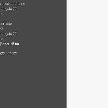
g besøksadresse:
tetsgata 22
lo
adresse:
 AS
tetsgata 22
lo
@aperitif.no
 972 420 271