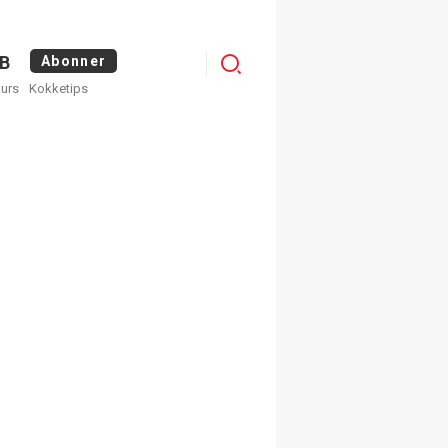
Logg
B
Abonner
kurs
Kokketips
inn