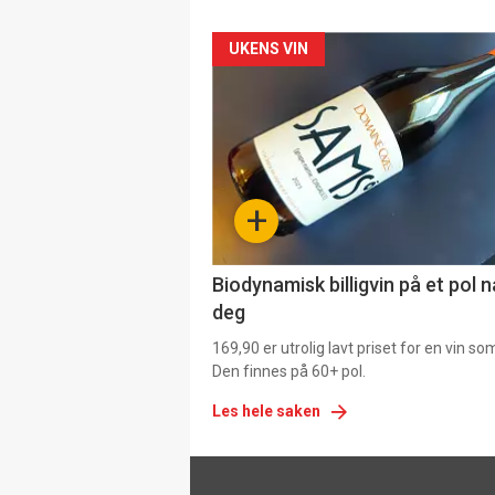
Forsiden
UKENS VIN
akkurat
nå
-
+
4
Biodynamisk billigvin på et pol 
deg
169,90 er utrolig lavt priset for en vin s
Den finnes på 60+ pol.
Les hele saken
Footer