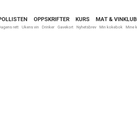
POLLISTEN
OPPSKRIFTER
KURS
MAT & VINKLUB
Menu
Dagens rett
Ukens vin
Drinker
Gavekort
Nyhetsbrev
Min kokebok
Mine 