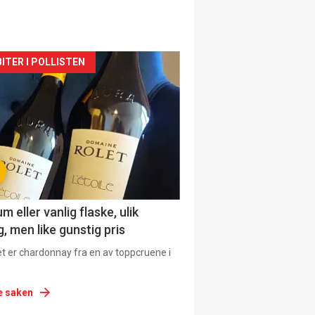
siden
ITER I POLLISTEN
urat
 eller vanlig flaske, ulik
, men like gunstig pris
et er chardonnay fra en av toppcruene i
e saken