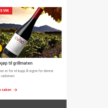
siden
S VIN
urat
jøp til grillmaten
er er for et kupp å regne for denne
 rødvinen.
e saken