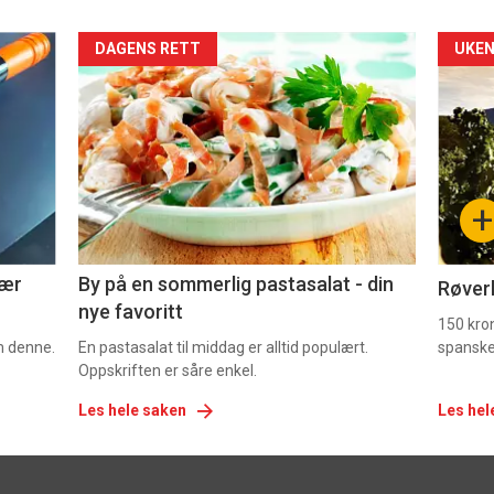
Forsiden
For
DAGENS RETT
UKEN
akkurat
akk
nå
nå
-
-
+
5
6
nær
By på en sommerlig pastasalat - din
Røverk
nye favoritt
150 kron
om denne.
En pastasalat til middag er alltid populært.
spanske
Oppskriften er såre enkel.
Les hele saken
Les hel