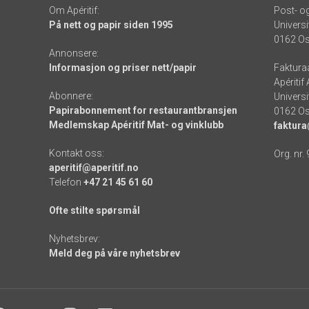
Om Apéritif:
Post- o
På nett og papir siden 1995
Universi
0162 Os
Annonsere:
Informasjon og priser nett/papir
Faktura
Apéritif
Abonnere:
Universi
Papirabonnement for restaurantbransjen
0162 Os
Medlemskap Apéritif Mat- og vinklubb
faktura
Kontakt oss:
Org. nr.
aperitif@aperitif.no
Telefon
+47 21 45 61 60
Ofte stilte spørsmål
Nyhetsbrev:
Meld deg på våre nyhetsbrev