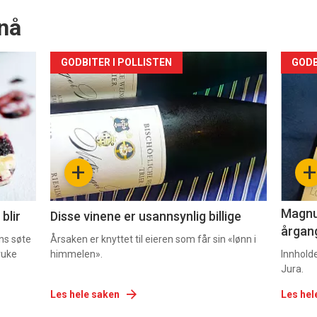
nå
Forsiden
For
GODBITER I POLLISTEN
GODB
akkurat
akk
nå
nå
-
-
+
+
2
3
Magnum
blir
Disse vinene er usannsynlig billige
årgang
ns søte
Årsaken er knyttet til eieren som får sin «lønn i
ruke
himmelen».
Innhold
Jura.
Les hele saken
Les hel