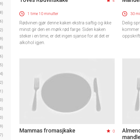
4
9)
8)
1 time 10 minutter
30 mi
6)
Rødvinen gjør denne kaken ekstra saftig og ikke
Deilig s
minst gir den en mørk rød farge. Siden kaken
kommer ti
2)
steker i en time, er det ingen sjanse for at det er
oppskrift
9)
alkohol igjen.
8)
6)
5)
4)
2)
1)
0)
0)
0)
9)
Mammas fromasjkake
Almendr
0
7)
mandle