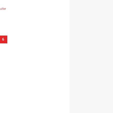
utter
6