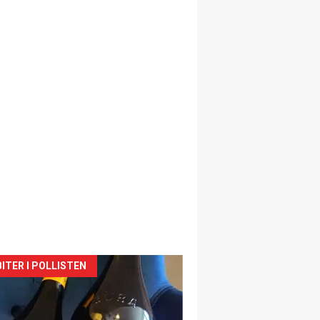
siden
ITER I POLLISTEN
urat