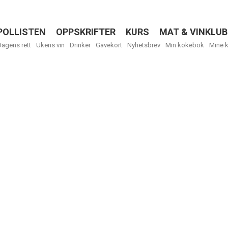
POLLISTEN
OPPSKRIFTER
KURS
MAT & VINKLUB
Menu
Dagens rett
Ukens vin
Drinker
Gavekort
Nyhetsbrev
Min kokebok
Mine 