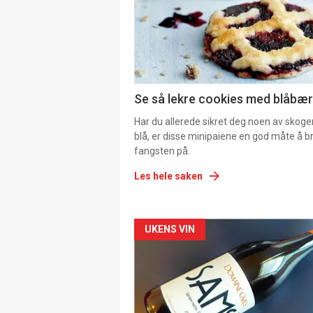
Se så lekre cookies med blåbær 
Har du allerede sikret deg noen av skoge
blå, er disse minipaiene en god måte å b
fangsten på.
Les hele saken
Forsiden
UKENS VIN
akkurat
nå