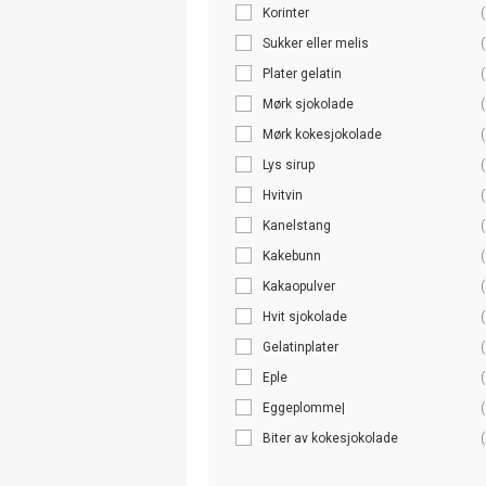
Korinter
(
Sukker eller melis
(
Plater gelatin
(
Mørk sjokolade
(
Mørk kokesjokolade
(
Lys sirup
(
Hvitvin
(
Kanelstang
(
Kakebunn
(
Kakaopulver
(
Hvit sjokolade
(
Gelatinplater
(
Eple
(
Eggeplomme|
(
Biter av kokesjokolade
(