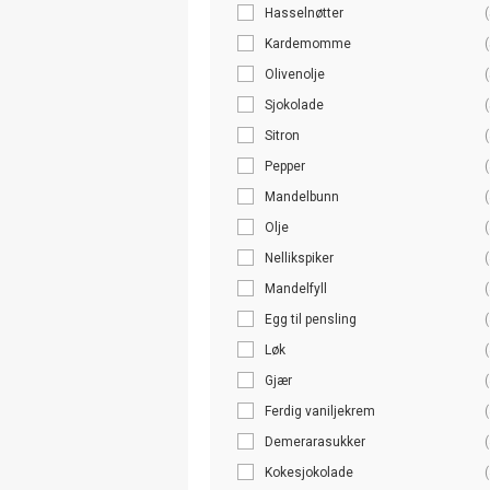
Hasselnøtter
(
Kardemomme
(
Olivenolje
(
Sjokolade
(
Sitron
(
Pepper
(
Mandelbunn
(
Olje
(
Nellikspiker
(
Mandelfyll
(
Egg til pensling
(
Løk
(
Gjær
(
Ferdig vaniljekrem
(
Demerarasukker
(
Kokesjokolade
(