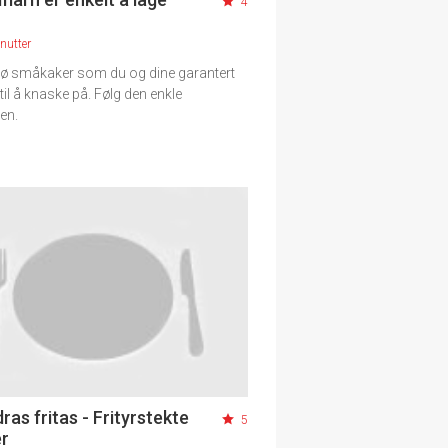
4
nutter
prø småkaker som du og dine garantert
l å knaske på. Følg den enkle
en.
as fritas - Frityrstekte
5
r