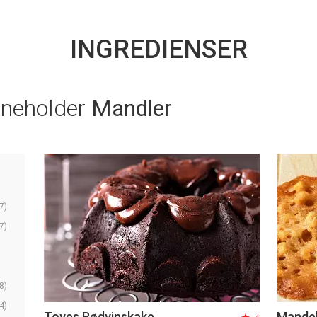
INGREDIENSER
nneholder
Mandler
7)
7)
8)
4)
Toves Rødvinskake
Mandelf