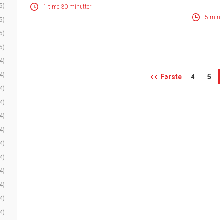
5)
1 time 30 minutter
5 min
5)
5)
5)
4)
4)
Første
4
5
4)
4)
4)
4)
4)
4)
4)
4)
4)
4)