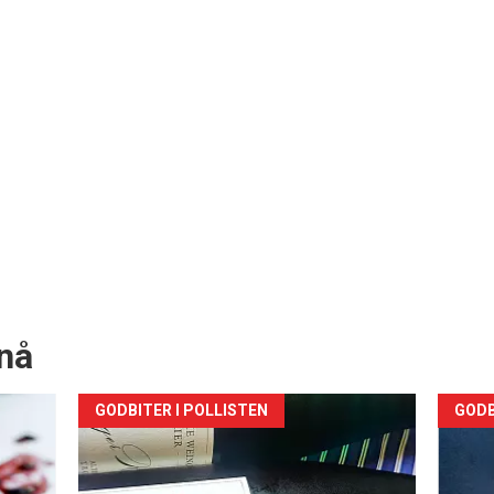
nå
Forsiden
For
GODBITER I POLLISTEN
GODB
akkurat
akk