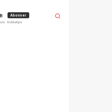
Logg
B
Abonner
kurs
Kokketips
inn