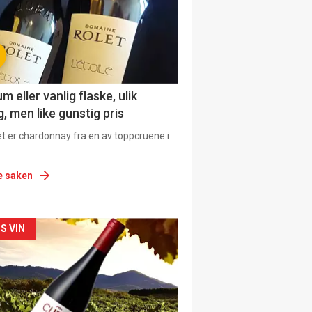
 eller vanlig flaske, ulik
, men like gunstig pris
et er chardonnay fra en av toppcruene i
e saken
siden
S VIN
urat