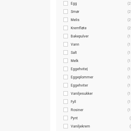
Egg
(2
Smør
(2
Melis
(2
Kremfløte
(2
Bakepulver
(1
Vann
(1
Salt
(1
Melk
(1
Eggehvite|
(1
Eggeplommer
(1
Eggehviter
(1
Vaniljesukker
(1
Fyll
(1
Rosiner
(1
Pynt
(
Vaniljekrem
(