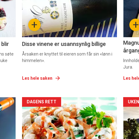
nå
nå
-
-
+
+
2
3
Magnum
blir
Disse vinene er usannsynlig billige
årgang
ns søte
Årsaken er knyttet til eieren som får sin «lønn i
ruke
himmelen».
Innhold
Jura.
Les hele saken
Les hel
Forsiden
For
DAGENS RETT
UKEN
akkurat
akk
nå
nå