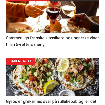
akkurat
nå
-
5
Sammenlign franske klassikere og ungarske viner
til en 5-retters meny
Forsiden
DAGENS RETT
akkurat
nå
-
6
Gyros er grekernes svar på rullekebab og er det