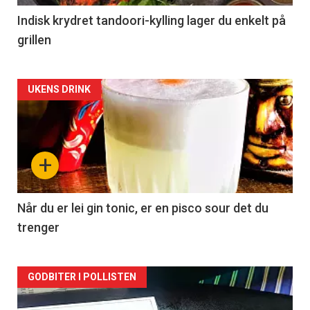
Indisk krydret tandoori-kylling lager du enkelt på
grillen
Forsiden
UKENS DRINK
akkurat
nå
+
-
2
Når du er lei gin tonic, er en pisco sour det du
trenger
Forsiden
GODBITER I POLLISTEN
akkurat