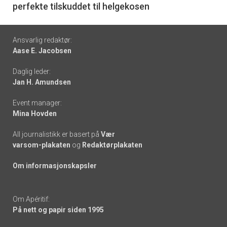
perfekte tilskuddet til helgekosen
Footer
Ansvarlig redaktør:
Aase E. Jacobsen
-
Daglig leder:
links
Jan H. Amundsen
Event manager:
Mina Hovden
All journalistikk er basert på
Vær
varsom-plakaten
og
Redaktørplakaten
Om informasjonskapsler
Om Apéritif:
På nett og papir siden 1995