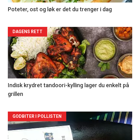
Poteter, ost og løk er det du trenger i dag
Forsiden
DAGENS RETT
akkurat
nå
-
2
Indisk krydret tandoori-kylling lager du enkelt på
grillen
Forsiden
GODBITER I POLLISTEN
akkurat