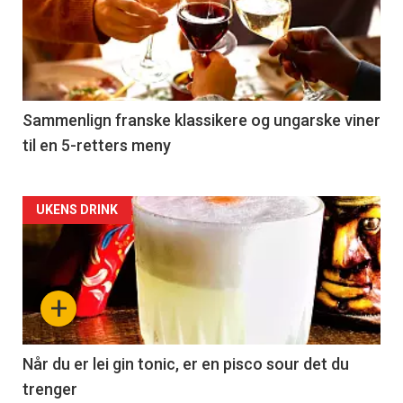
akkurat
nå
-
5
Sammenlign franske klassikere og ungarske viner
til en 5-retters meny
Forsiden
UKENS DRINK
akkurat
nå
+
-
6
Når du er lei gin tonic, er en pisco sour det du
trenger