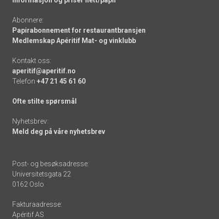
Informasjon og priser nett/papir
Abonnere:
Papirabonnement for restaurantbransjen
Medlemskap Apéritif Mat- og vinklubb
Kontakt oss:
aperitif@aperitif.no
Telefon
+47 21 45 61 60
Ofte stilte spørsmål
Nyhetsbrev:
Meld deg på våre nyhetsbrev
Post- og besøksadresse:
Universitetsgata 22
0162 Oslo
Fakturaadresse:
Apéritif AS