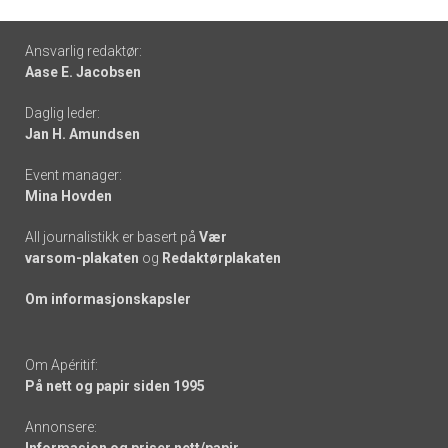
Footer
Ansvarlig redaktør:
Aase E. Jacobsen
-
Daglig leder:
links
Jan H. Amundsen
Event manager:
Mina Hovden
All journalistikk er basert på
Vær
varsom-plakaten
og
Redaktørplakaten
Om informasjonskapsler
Om Apéritif:
På nett og papir siden 1995
Annonsere: