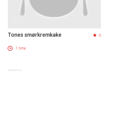
Tones smørkremkake
0
1 time