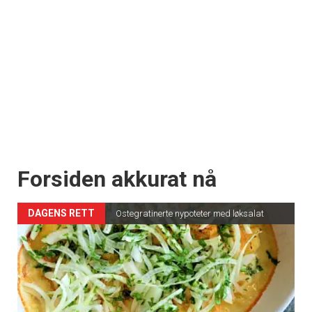
Forsiden akkurat nå
DAGENS RETT
Ostegratinerte nypoteter med løksalat