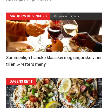
Forsiden
MATKURS OG VINKURS
Vinsmaking i Oslo
akkurat
nå
-
5
Sammenlign franske klassikere og ungarske viner
til en 5-retters meny
Forsiden
DAGENS RETT
akkurat
nå