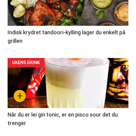
Indisk krydret tandoori-kylling lager du enkelt på
grillen
Forsiden
UKENS DRINK
akkurat
nå
+
-
2
Når du er lei gin tonic, er en pisco sour det du
trenger