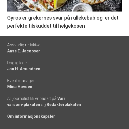
-
6
Gyros er grekernes svar på rullekebab og er det
perfekte tilskuddet til helgekosen
Footer
Ansvarlig redaktør:
Aase E. Jacobsen
-
Daglig leder:
links
Jan H. Amundsen
Event manager:
Mina Hovden
All journalistikk er basert på
Vær
varsom-plakaten
og
Redaktørplakaten
Om informasjonskapsler