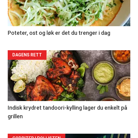
Poteter, ost og løk er det du trenger i dag
Forsiden
DAGENS RETT
akkurat
nå
-
2
Indisk krydret tandoori-kylling lager du enkelt på
grillen