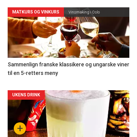
Forsiden
MATKURS OG VINKURS
Vinsmaking i Oslo
akkurat
nå
-
5
Sammenlign franske klassikere og ungarske viner
til en 5-retters meny
Forsiden
UKENS DRINK
akkurat
nå
+
-