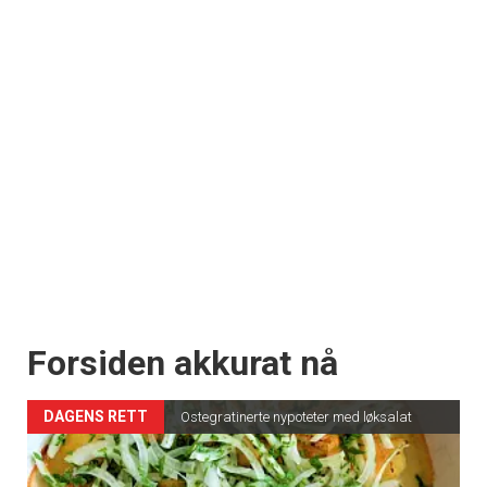
Forsiden akkurat nå
DAGENS RETT
Ostegratinerte nypoteter med løksalat