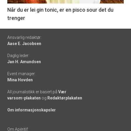
6
Når du er lei gin tonic, er en pisco sour det du
trenger
Footer
Ansvarlig redaktør:
Aase E. Jacobsen
-
Daglig leder:
links
Jan H. Amundsen
Event manager:
Mina Hovden
All journalistikk er basert på
Vær
varsom-plakaten
og
Redaktørplakaten
Om informasjonskapsler
Om Apéritif: