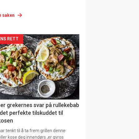
e saken
siden
NS RETT
urat
er grekernes svar på rullekebab
det perfekte tilskuddet til
kosen
r tenkt til å ta frem grillen denne
ller kose deg innendørs ,er gyros