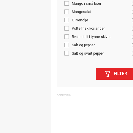
Mango i små biter
(
Mangosalat
(
Olivenolje
(
Potte frisk koriander
(
Røde chili i tynne skiver
(
Salt og pepper
(
Salt og svart pepper
(
FILTER