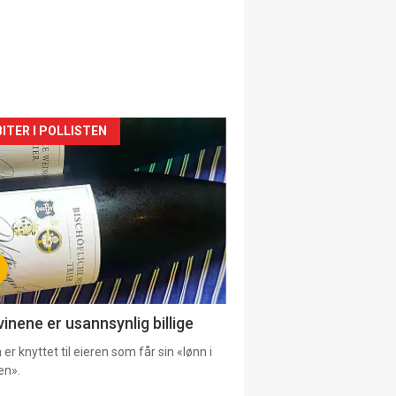
siden
ITER I POLLISTEN
urat
vinene er usannsynlig billige
er knyttet til eieren som får sin «lønn i
en».