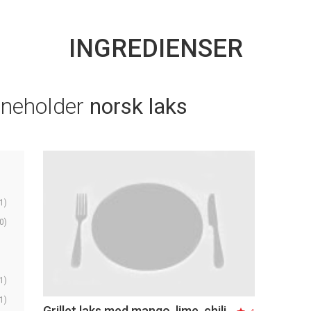
INGREDIENSER
nneholder
norsk laks
1)
0)
1)
1)
Grillet laks med mango, lime, chili