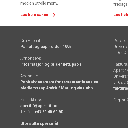
med en utrolig meny.
fredags
Les hele saken
Les hel
Om Apéritif:
Post- o
På nett og papir siden 1995
Universi
0162 Os
Annonsere:
Informasjon og priser nett/papir
Faktura
Apéritif
Abonnere:
Universi
Papirabonnement for restaurantbransjen
0162 Os
Medlemskap Apéritif Mat- og vinklubb
faktura
Kontakt oss:
Org. nr.
aperitif@aperitif.no
Telefon
+47 21 45 61 60
Ofte stilte spørsmål