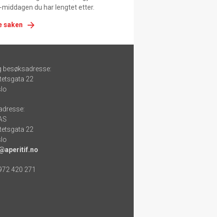
-middagen du har lengtet etter.
e saken
g besøksadresse:
tetsgata 22
lo
adresse:
 AS
tetsgata 22
lo
@aperitif.no
 972 420 271