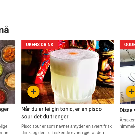
nå
Forsiden
For
UKENS DRINK
GODB
akkurat
akk
nå
nå
-
-
+
+
2
3
ager
Når du er lei gin tonic, er en pisco
Disse 
sour det du trenger
Årsaken 
elige
Pisco sour er som navnet antyder en svært frisk
himmel
denne
drink, og den forfriskende evnen gjør at den