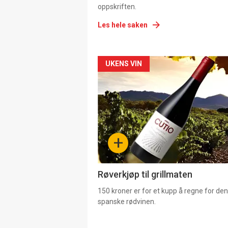
oppskriften.
Les hele saken
Forsiden
UKENS VIN
akkurat
nå
-
+
4
Røverkjøp til grillmaten
150 kroner er for et kupp å regne for de
spanske rødvinen.