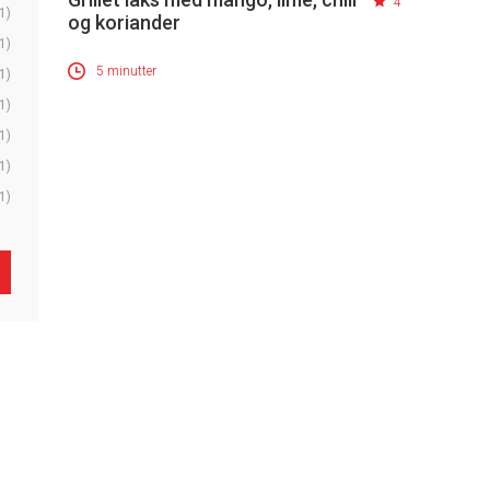
4
1)
og koriander
1)
5 minutter
1)
1)
1)
1)
1)