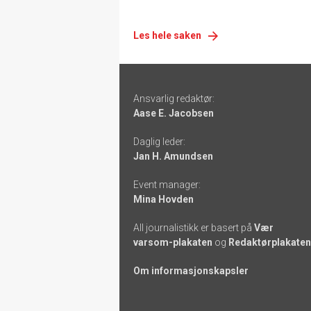
Les hele saken
Footer
Ansvarlig redaktør:
-
Aase E. Jacobsen
links
Daglig leder:
Jan H. Amundsen
Event manager:
Mina Hovden
All journalistikk er basert på
Vær
varsom-plakaten
og
Redaktørplakaten
Om informasjonskapsler