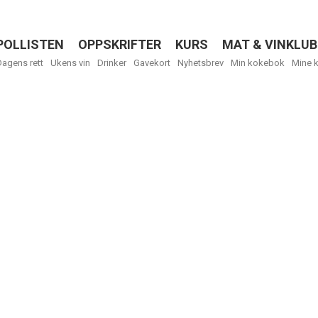
POLLISTEN
OPPSKRIFTER
KURS
MAT & VINKLUB
Menu
Dagens rett
Ukens vin
Drinker
Gavekort
Nyhetsbrev
Min kokebok
Mine 