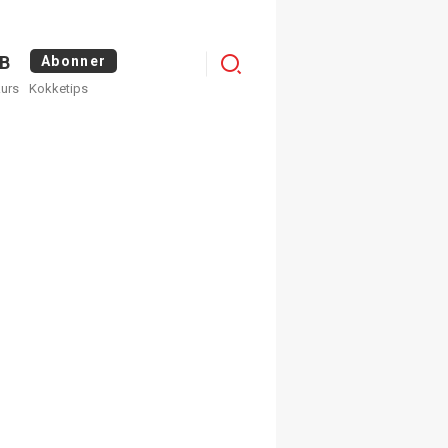
Logg
B
Abonner
kurs
Kokketips
inn