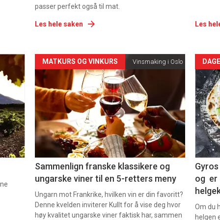
passer perfekt også til mat.
Les hele saken
Les hel
Forsiden
For
MATKURS OG VINKURS
DAGE
Vinsmaking i Oslo
akkurat
akk
nå
nå
-
-
5
6
Sammenlign franske klassikere og
Gyros 
ungarske viner til en 5-retters meny
og er 
nne
helge
Ungarn mot Frankrike, hvilken vin er din favoritt?
Denne kvelden inviterer Kullt for å vise deg hvor
Om du ha
høy kvalitet ungarske viner faktisk har, sammen
helgen e