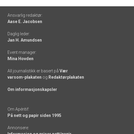
Footer
Ansvarlig redaktør:
Aase E. Jacobsen
-
Daglig leder:
links
Jan H. Amundsen
Event manager:
Mina Hovden
All journalistikk er basert på
Vær
varsom-plakaten
og
Redaktørplakaten
Om informasjonskapsler
Om Apéritif:
På nett og papir siden 1995
Annonsere: