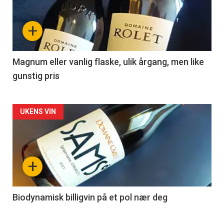
nå
+
-
3
Magnum eller vanlig flaske, ulik årgang, men like
gunstig pris
Forsiden
UKENS VIN
akkurat
nå
+
-
4
Biodynamisk billigvin på et pol nær deg