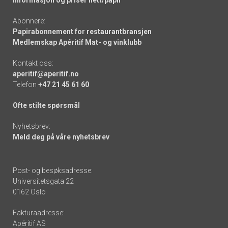
Informasjon og priser nett/papir
Abonnere:
Papirabonnement for restaurantbransjen
Medlemskap Apéritif Mat- og vinklubb
Kontakt oss:
aperitif@aperitif.no
Telefon
+47 21 45 61 60
Ofte stilte spørsmål
Nyhetsbrev:
Meld deg på våre nyhetsbrev
Post- og besøksadresse:
Universitetsgata 22
0162 Oslo
Fakturaadresse:
Apéritif AS