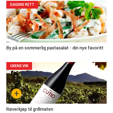
Forsiden
DAGENS RETT
akkurat
nå
-
5
By på en sommerlig pastasalat - din nye favoritt
Forsiden
UKENS VIN
akkurat
nå
+
-
6
Røverkjøp til grillmaten