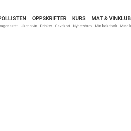
POLLISTEN
OPPSKRIFTER
KURS
MAT & VINKLUB
Menu
Dagens rett
Ukens vin
Drinker
Gavekort
Nyhetsbrev
Min kokebok
Mine 