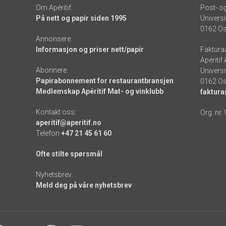
Om Apéritif:
Post- o
På nett og papir siden 1995
Universi
0162 Os
Annonsere:
Informasjon og priser nett/papir
Faktura
Apéritif
Abonnere:
Universi
Papirabonnement for restaurantbransjen
0162 Os
Medlemskap Apéritif Mat- og vinklubb
faktura
Kontakt oss:
Org. nr.
aperitif@aperitif.no
Telefon
+47 21 45 61 60
Ofte stilte spørsmål
Nyhetsbrev:
Meld deg på våre nyhetsbrev