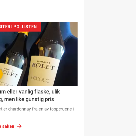
siden
ITER I POLLISTEN
urat
 eller vanlig flaske, ulik
, men like gunstig pris
et er chardonnay fra en av toppcruene i
e saken