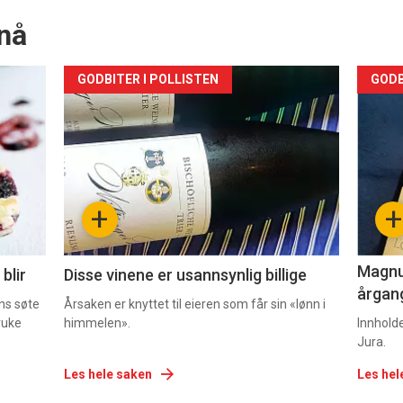
nå
Forsiden
For
GODBITER I POLLISTEN
GODB
akkurat
akk
nå
nå
-
-
+
+
2
3
Magnum
blir
Disse vinene er usannsynlig billige
årgang
ns søte
Årsaken er knyttet til eieren som får sin «lønn i
ruke
himmelen».
Innhold
Jura.
Les hele saken
Les hel