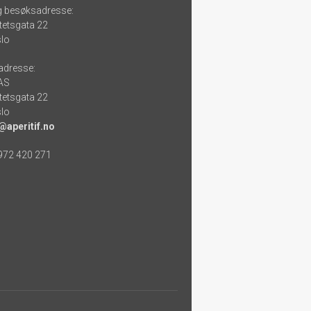
g besøksadresse:
tetsgata 22
lo
adresse:
 AS
tetsgata 22
lo
@aperitif.no
 972 420 271