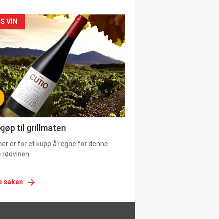
siden
S VIN
urat
jøp til grillmaten
er er for et kupp å regne for denne
 rødvinen.
e saken