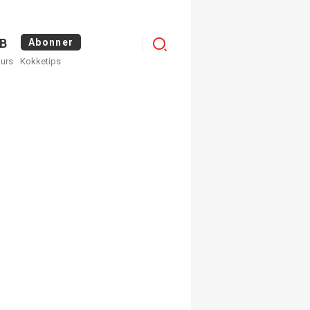
Logg
B
Abonner
kurs
Kokketips
inn