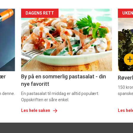
Forsiden
For
DAGENS RETT
UKEN
akkurat
akk
nå
nå
-
-
+
5
6
nær
By på en sommerlig pastasalat - din
Røverk
nye favoritt
150 kron
om denne.
En pastasalat til middag er alltid populært.
spanske
Oppskriften er såre enkel.
Les hele saken
Les hel