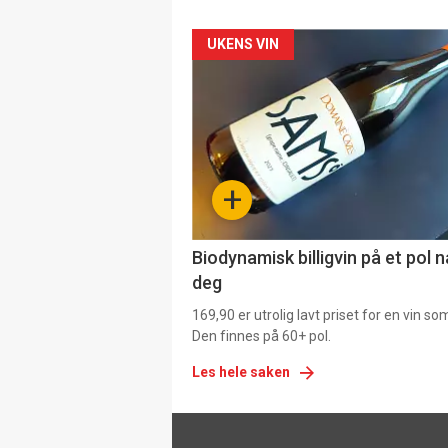
Forsiden
UKENS VIN
akkurat
nå
-
+
4
Biodynamisk billigvin på et pol 
deg
169,90 er utrolig lavt priset for en vin s
Den finnes på 60+ pol.
Les hele saken
Footer