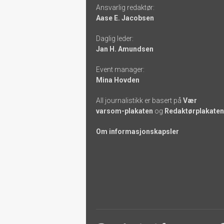
Ansvarlig redaktør:
-
Aase E. Jacobsen
links
Daglig leder:
Jan H. Amundsen
Event manager:
Mina Hovden
All journalistikk er basert på
Vær
varsom-plakaten
og
Redaktørplakaten
Om informasjonskapsler
Footer