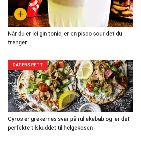
+
Når du er lei gin tonic, er en pisco sour det du
trenger
Forsiden
DAGENS RETT
akkurat
nå
-
2
Gyros er grekernes svar på rullekebab og er det
perfekte tilskuddet til helgekosen