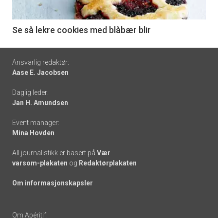
-
6
Se så lekre cookies med blåbær blir
Footer
Ansvarlig redaktør:
Aase E. Jacobsen
-
Daglig leder:
links
Jan H. Amundsen
Event manager:
Mina Hovden
All journalistikk er basert på
Vær
varsom-plakaten
og
Redaktørplakaten
Om informasjonskapsler
Om Apéritif: