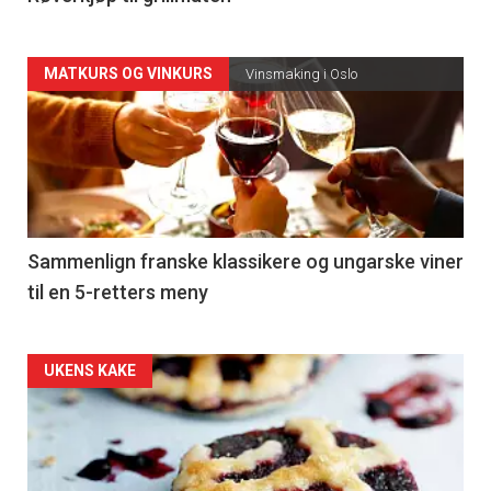
Forsiden
MATKURS OG VINKURS
Vinsmaking i Oslo
akkurat
nå
-
5
Sammenlign franske klassikere og ungarske viner
til en 5-retters meny
Forsiden
UKENS KAKE
akkurat
nå