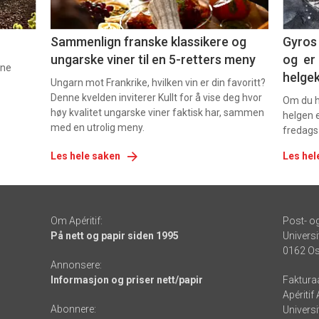
5
6
Sammenlign franske klassikere og
Gyros 
ungarske viner til en 5-retters meny
og er 
nne
helge
Ungarn mot Frankrike, hvilken vin er din favoritt?
Denne kvelden inviterer Kullt for å vise deg hvor
Om du ha
høy kvalitet ungarske viner faktisk har, sammen
helgen e
med en utrolig meny.
fredags
Les hele saken
Les hel
Om Apéritif:
Post- o
På nett og papir siden 1995
Universi
0162 Os
Annonsere:
Informasjon og priser nett/papir
Faktura
Apéritif
Abonnere:
Universi