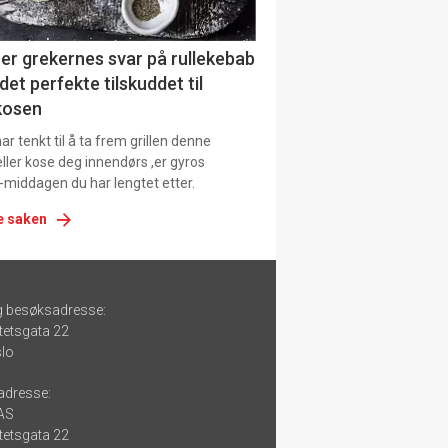
er grekernes svar på rullekebab
det perfekte tilskuddet til
kosen
r tenkt til å ta frem grillen denne
ller kose deg innendørs ,er gyros
-middagen du har lengtet etter.
e saken
g besøksadresse:
tetsgata 22
lo
adresse:
 AS
tetsgata 22