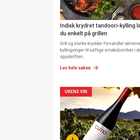
Indisk krydret tandoori-kylling l
du enkelt på grillen
Grill og sterke krydder forvandler alminn
kyllingvinger til saftige smaksbomber i 
oppskriften.
Les hele saken
Forsiden
UKENS VIN
akkurat
nå
-