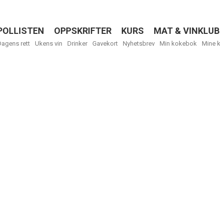
POLLISTEN
OPPSKRIFTER
KURS
MAT & VINKLUB
Menu
Dagens rett
Ukens vin
Drinker
Gavekort
Nyhetsbrev
Min kokebok
Mine 