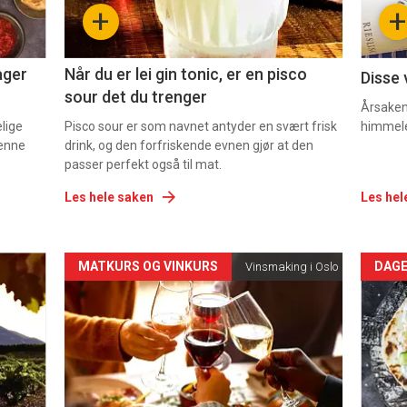
+
+
2
3
ager
Når du er lei gin tonic, er en pisco
Disse 
sour det du trenger
Årsaken 
elige
Pisco sour er som navnet antyder en svært frisk
himmel
denne
drink, og den forfriskende evnen gjør at den
passer perfekt også til mat.
Les hele saken
Les hel
Forsiden
For
MATKURS OG VINKURS
DAGE
Vinsmaking i Oslo
akkurat
akk
nå
nå
-
-