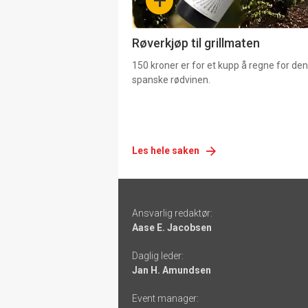
+
4
Røverkjøp til grillmaten
150 kroner er for et kupp å regne for de
spanske rødvinen.
Les hele saken
Footer
Ansvarlig redaktør:
-
Aase E. Jacobsen
links
Daglig leder:
Jan H. Amundsen
Event manager: