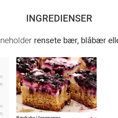
INGREDIENSER
nneholder
rensete bær, blåbær ell
1)
0)
1)
1)
Bærkake i langpanne