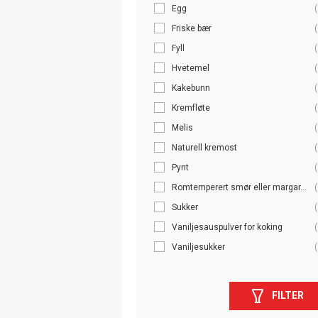
Egg
(
Friske bær
(
Fyll
(
Hvetemel
(
Kakebunn
(
Kremfløte
(
Melis
(
Naturell kremost
(
Pynt
(
Romtemperert smør eller margar...
(
Sukker
(
Vaniljesauspulver for koking
(
Vaniljesukker
(
FILTER