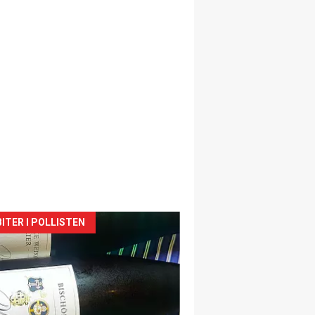
siden
ITER I POLLISTEN
urat