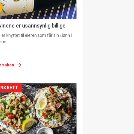
vinene er usannsynlig billige
er knyttet til eieren som får sin «lønn i
en».
e saken
siden
NS RETT
urat