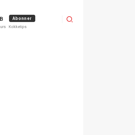
Logg
B
Abonner
kurs
Kokketips
inn