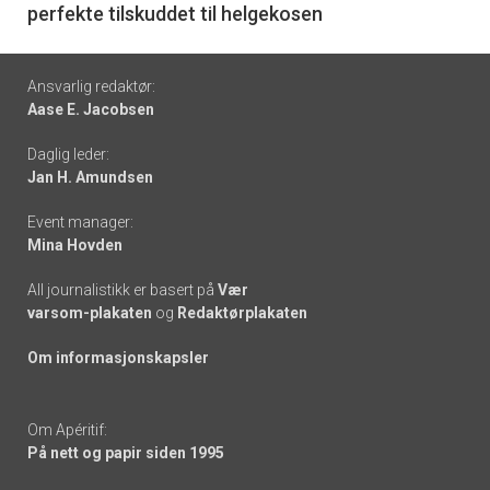
perfekte tilskuddet til helgekosen
Footer
Ansvarlig redaktør:
Aase E. Jacobsen
-
Daglig leder:
links
Jan H. Amundsen
Event manager:
Mina Hovden
All journalistikk er basert på
Vær
varsom-plakaten
og
Redaktørplakaten
Om informasjonskapsler
Om Apéritif:
På nett og papir siden 1995