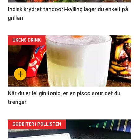
Indisk krydret tandoori-kylling lager du enkelt på
grillen
Forsiden
UKENS DRINK
akkurat
nå
+
-
2
Når du er lei gin tonic, er en pisco sour det du
trenger
Forsiden
GODBITER I POLLISTEN
akkurat