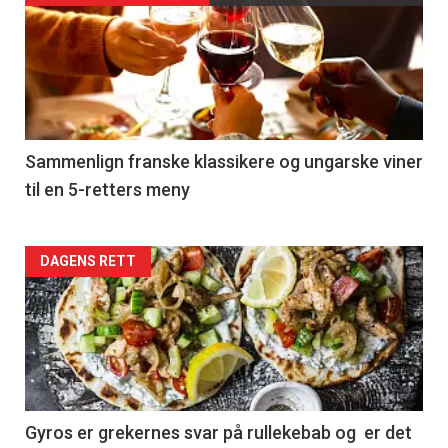
akkurat
nå
-
5
Sammenlign franske klassikere og ungarske viner
til en 5-retters meny
Forsiden
DAGENS RETT
akkurat
nå
-
6
Gyros er grekernes svar på rullekebab og er det