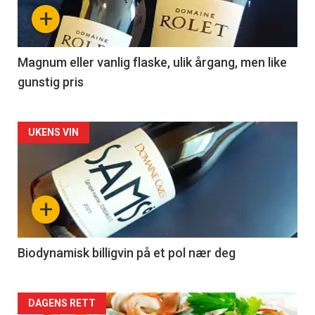
nå
+
-
3
Magnum eller vanlig flaske, ulik årgang, men like
gunstig pris
Forsiden
UKENS VIN
akkurat
nå
+
-
4
Biodynamisk billigvin på et pol nær deg
Forsiden
DAGENS RETT