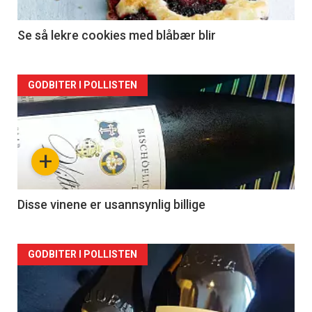
Se så lekre cookies med blåbær blir
Forsiden
GODBITER I POLLISTEN
akkurat
nå
+
-
2
Disse vinene er usannsynlig billige
Forsiden
GODBITER I POLLISTEN
akkurat