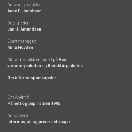
Footer
Ansvarlig redaktør:
Aase E. Jacobsen
-
Daglig leder:
links
Jan H. Amundsen
Event manager:
Mina Hovden
All journalistikk er basert på
Vær
varsom-plakaten
og
Redaktørplakaten
Om informasjonskapsler
Om Apéritif:
På nett og papir siden 1995
Annonsere:
Informasjon og priser nett/papir