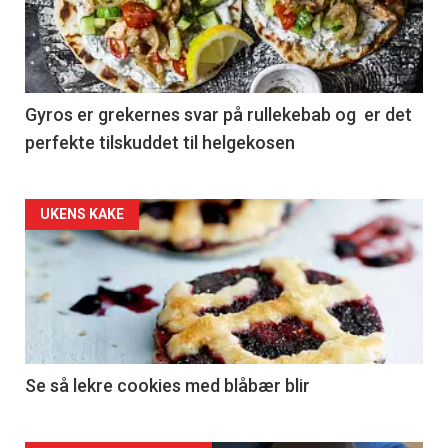
Gyros er grekernes svar på rullekebab og er det
perfekte tilskuddet til helgekosen
Forsiden
UKENS KAKE
akkurat
nå
-
2
Se så lekre cookies med blåbær blir