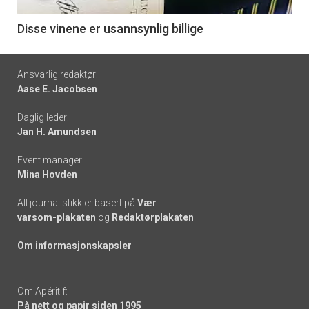
-
6
Disse vinene er usannsynlig billige
Footer
Ansvarlig redaktør:
Aase E. Jacobsen
-
Daglig leder:
links
Jan H. Amundsen
Event manager:
Mina Hovden
All journalistikk er basert på
Vær
varsom-plakaten
og
Redaktørplakaten
Om informasjonskapsler
Om Apéritif:
På nett og papir siden 1995