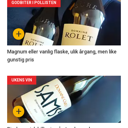
Forsiden
GODBITER I POLLISTEN
akkurat
nå
+
-
3
Magnum eller vanlig flaske, ulik årgang, men like
gunstig pris
Forsiden
UKENS VIN
akkurat
nå
+
-