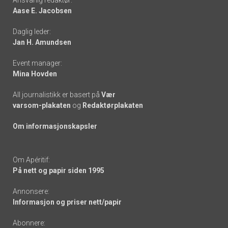
Ansvarlig redaktør:
Aase E. Jacobsen
-
Daglig leder:
links
Jan H. Amundsen
Event manager:
Mina Hovden
All journalistikk er basert på
Vær
varsom-plakaten
og
Redaktørplakaten
Om informasjonskapsler
Om Apéritif:
På nett og papir siden 1995
Annonsere:
Informasjon og priser nett/papir
Abonnere: