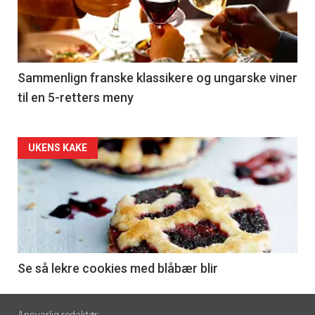
nå
-
5
Sammenlign franske klassikere og ungarske viner
til en 5-retters meny
Forsiden
UKENS KAKE
akkurat
nå
-
6
Se så lekre cookies med blåbær blir
Footer