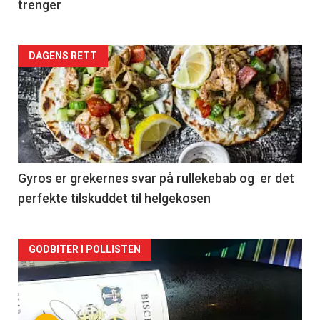
trenger
Forsiden
DAGENS RETT
akkurat
nå
-
2
Gyros er grekernes svar på rullekebab og er det
perfekte tilskuddet til helgekosen
Forsiden
GODBITER I POLLISTEN
akkurat
nå