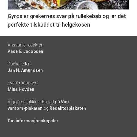
-
6
Gyros er grekernes svar på rullekebab og er det
perfekte tilskuddet til helgekosen
Footer
Ansvarlig redaktør:
Aase E. Jacobsen
-
Daglig leder:
links
Jan H. Amundsen
Event manager:
Mina Hovden
All journalistikk er basert på
Vær
varsom-plakaten
og
Redaktørplakaten
Om informasjonskapsler