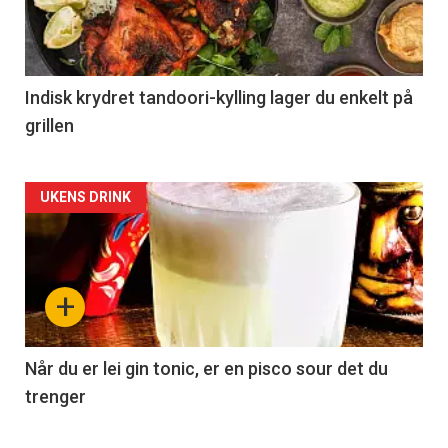
Indisk krydret tandoori-kylling lager du enkelt på
grillen
Forsiden
UKENS DRINK
akkurat
nå
+
-
2
Når du er lei gin tonic, er en pisco sour det du
trenger