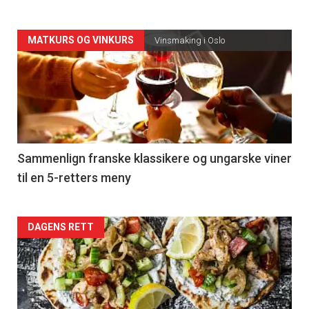
Forsiden
MATKURS OG VINKURS
Vinsmaking i Oslo
akkurat
nå
-
5
Sammenlign franske klassikere og ungarske viner
til en 5-retters meny
Forsiden
DAGENS RETT
akkurat
nå