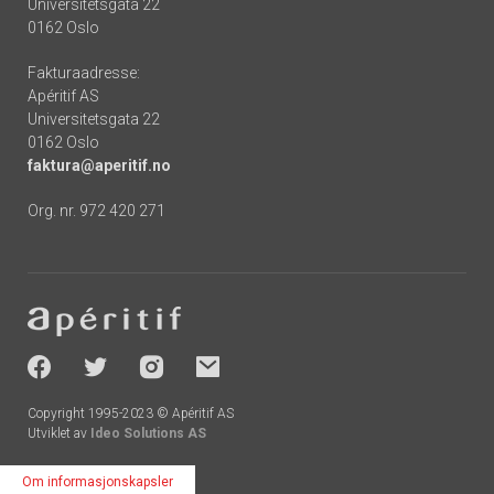
Universitetsgata 22
0162 Oslo
Fakturaadresse:
Apéritif AS
Universitetsgata 22
0162 Oslo
faktura@aperitif.no
Org. nr. 972 420 271
Footer
-
socials
Copyright 1995-2023 © Apéritif AS
Utviklet av
Ideo Solutions AS
Om informasjonskapsler