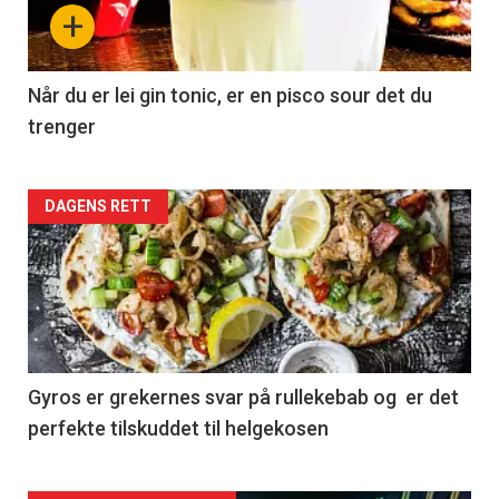
+
Når du er lei gin tonic, er en pisco sour det du
trenger
Forsiden
DAGENS RETT
akkurat
nå
-
2
Gyros er grekernes svar på rullekebab og er det
perfekte tilskuddet til helgekosen