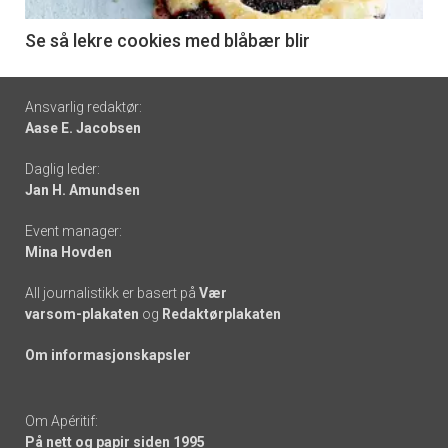
-
6
Se så lekre cookies med blåbær blir
Footer
Ansvarlig redaktør:
Aase E. Jacobsen
-
Daglig leder:
links
Jan H. Amundsen
Event manager:
Mina Hovden
All journalistikk er basert på
Vær
varsom-plakaten
og
Redaktørplakaten
Om informasjonskapsler
Om Apéritif:
På nett og papir siden 1995