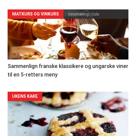
Forsiden
MATKURS OG VINKURS
Vinsmaking i Oslo
akkurat
nå
-
5
Sammenlign franske klassikere og ungarske viner
til en 5-retters meny
Forsiden
UKENS KAKE
akkurat
nå