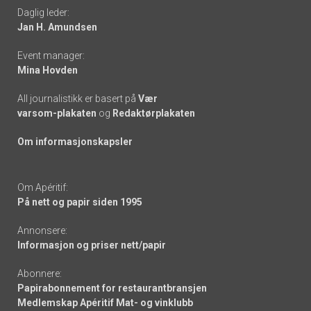
Daglig leder:
links
Jan H. Amundsen
Event manager:
Mina Hovden
All journalistikk er basert på
Vær
varsom-plakaten
og
Redaktørplakaten
Om informasjonskapsler
Om Apéritif:
På nett og papir siden 1995
Annonsere:
Informasjon og priser nett/papir
Abonnere:
Papirabonnement for restaurantbransjen
Medlemskap Apéritif Mat- og vinklubb