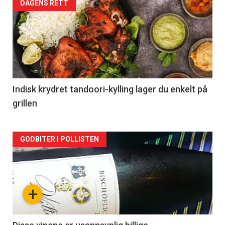
Forsiden
DAGENS RETT
akkurat
nå
-
2
Indisk krydret tandoori-kylling lager du enkelt på
grillen
Forsiden
GODBITER I POLLISTEN
akkurat
nå
+
-