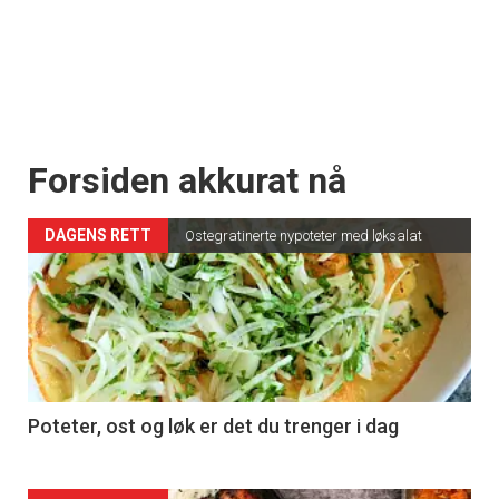
Forsiden akkurat nå
DAGENS RETT
Ostegratinerte nypoteter med løksalat
Poteter, ost og løk er det du trenger i dag