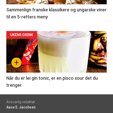
5
Sammenlign franske klassikere og ungarske viner
til en 5-retters meny
Forsiden
UKENS DRINK
akkurat
nå
+
-
6
Når du er lei gin tonic, er en pisco sour det du
trenger
Footer
Ansvarlig redaktør:
Aase E. Jacobsen
-