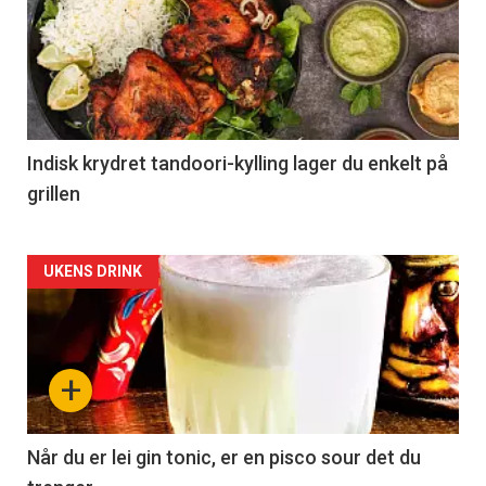
Indisk krydret tandoori-kylling lager du enkelt på
grillen
Forsiden
UKENS DRINK
akkurat
nå
+
-
2
Når du er lei gin tonic, er en pisco sour det du