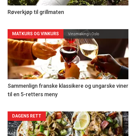
4
Røverkjøp til grillmaten
Forsiden
MATKURS OG VINKURS
Vinsmaking i Oslo
akkurat
nå
-
5
Sammenlign franske klassikere og ungarske viner
til en 5-retters meny
Forsiden
DAGENS RETT
akkurat