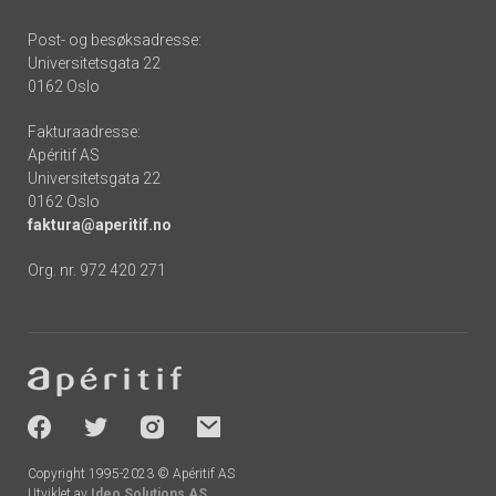
Post- og besøksadresse:
Universitetsgata 22
0162 Oslo
Fakturaadresse:
Apéritif AS
Universitetsgata 22
0162 Oslo
faktura@aperitif.no
Org. nr. 972 420 271
Footer
-
socials
Copyright 1995-2023 © Apéritif AS
Utviklet av
Ideo Solutions AS