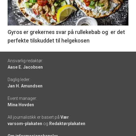
nå
-
6
Gyros er grekernes svar på rullekebab og er det
perfekte tilskuddet til helgekosen
Footer
Ansvarlig redaktør:
Aase E. Jacobsen
-
Daglig leder:
links
Jan H. Amundsen
Event manager:
Mina Hovden
All journalistikk er basert på
Vær
varsom-plakaten
og
Redaktørplakaten