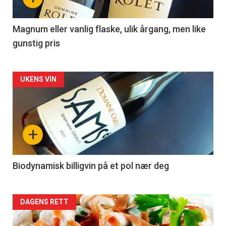
-
3
Magnum eller vanlig flaske, ulik årgang, men like
gunstig pris
Forsiden
UKENS VIN
akkurat
nå
+
-
4
Biodynamisk billigvin på et pol nær deg
Forsiden
DAGENS RETT
akkurat