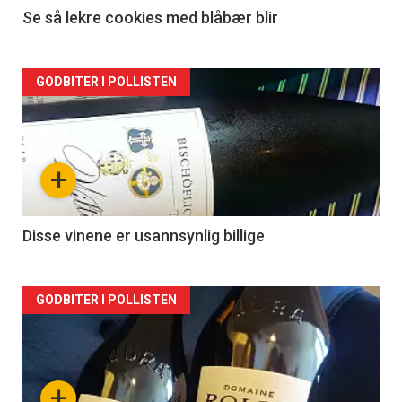
Se så lekre cookies med blåbær blir
Forsiden
GODBITER I POLLISTEN
akkurat
nå
+
-
2
Disse vinene er usannsynlig billige
Forsiden
GODBITER I POLLISTEN
akkurat
nå
+