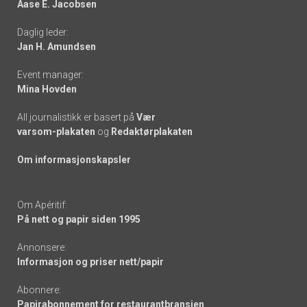
Aase E. Jacobsen
-
Daglig leder:
links
Jan H. Amundsen
Event manager:
Mina Hovden
All journalistikk er basert på
Vær
varsom-plakaten
og
Redaktørplakaten
Om informasjonskapsler
Om Apéritif:
På nett og papir siden 1995
Annonsere:
Informasjon og priser nett/papir
Abonnere:
Papirabonnement for restaurantbransjen