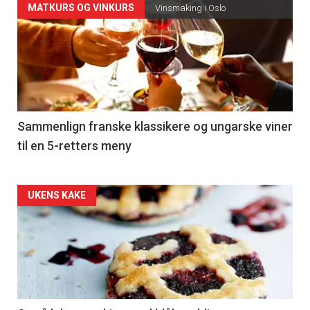
Forsiden
MATKURS OG VINKURS
Vinsmaking i Oslo
akkurat
nå
-
5
Sammenlign franske klassikere og ungarske viner
til en 5-retters meny
Forsiden
UKENS KAKE
akkurat
nå
-