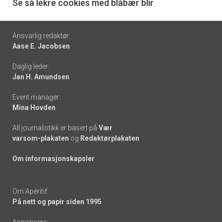
6
Se så lekre cookies med blåbær blir
Footer
Ansvarlig redaktør:
Aase E. Jacobsen
-
Daglig leder:
links
Jan H. Amundsen
Event manager:
Mina Hovden
All journalistikk er basert på
Vær
varsom-plakaten
og
Redaktørplakaten
Om informasjonskapsler
Om Apéritif:
På nett og papir siden 1995