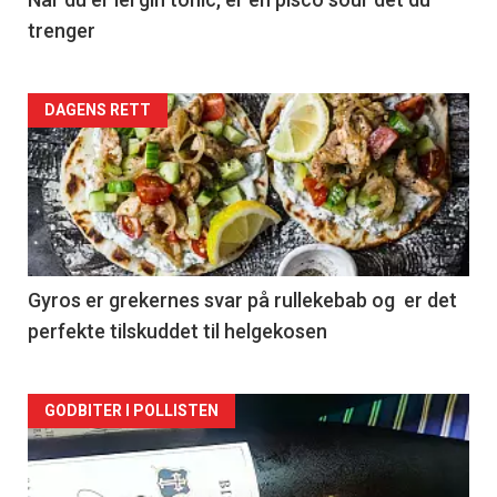
trenger
Forsiden
DAGENS RETT
akkurat
nå
-
2
Gyros er grekernes svar på rullekebab og er det
perfekte tilskuddet til helgekosen
Forsiden
GODBITER I POLLISTEN
akkurat