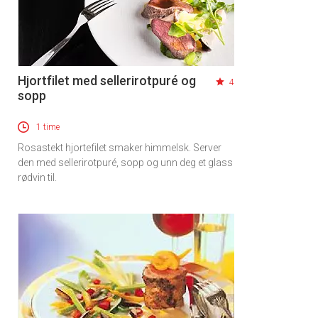
Hjortfilet med sellerirotpuré og
4
sopp
1 time
Rosastekt hjortefilet smaker himmelsk. Server
den med sellerirotpuré, sopp og unn deg et glass
rødvin til.