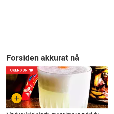
Forsiden akkurat nå
UKENS DRINK
+
Når du er lei gin tonic, er en pisco sour det du