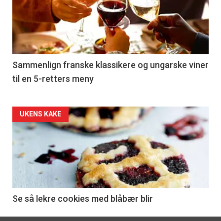
akkurat
nå
-
5
Sammenlign franske klassikere og ungarske viner
til en 5-retters meny
Forsiden
UKENS KAKE
akkurat
nå
-
6
Se så lekre cookies med blåbær blir