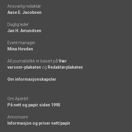
Footer
Ansvarlig redaktør:
Aase E. Jacobsen
-
Daglig leder:
links
Jan H. Amundsen
Event manager:
Mina Hovden
All journalistikk er basert på
Vær
varsom-plakaten
og
Redaktørplakaten
Om informasjonskapsler
Om Apéritif:
På nett og papir siden 1995
Annonsere:
Informasjon og priser nett/papir