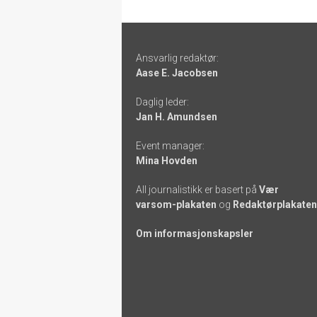
Footer
Ansvarlig redaktør:
-
Aase E. Jacobsen
links
Daglig leder:
Jan H. Amundsen
Event manager:
Mina Hovden
All journalistikk er basert på
Vær
varsom-plakaten
og
Redaktørplakaten
Om informasjonskapsler