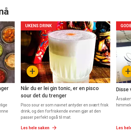
nå
Forsiden
For
UKENS DRINK
GODB
akkurat
akk
nå
nå
-
-
+
+
2
3
ager
Når du er lei gin tonic, er en pisco
Disse 
sour det du trenger
Årsaken 
elige
Pisco sour er som navnet antyder en svært frisk
himmel
denne
drink, og den forfriskende evnen gjør at den
passer perfekt også til mat.
Les hele saken
Les hel