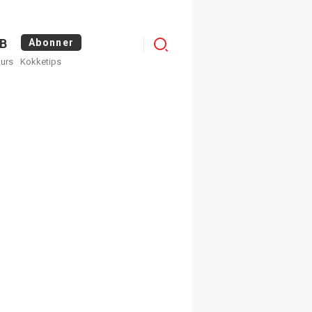
Logg
B
Abonner
kurs
Kokketips
inn