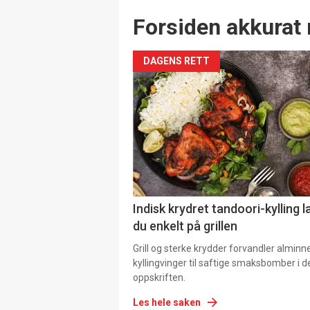
Forsiden akkurat 
DAGENS RETT
Indisk krydret tandoori-kylling l
du enkelt på grillen
Grill og sterke krydder forvandler alminn
kyllingvinger til saftige smaksbomber i 
oppskriften.
Les hele saken