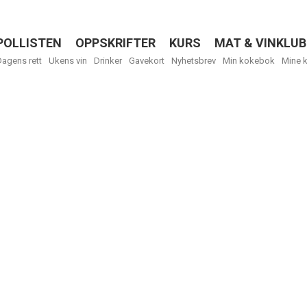
POLLISTEN
OPPSKRIFTER
KURS
MAT & VINKLUB
Menu
Dagens rett
Ukens vin
Drinker
Gavekort
Nyhetsbrev
Min kokebok
Mine 