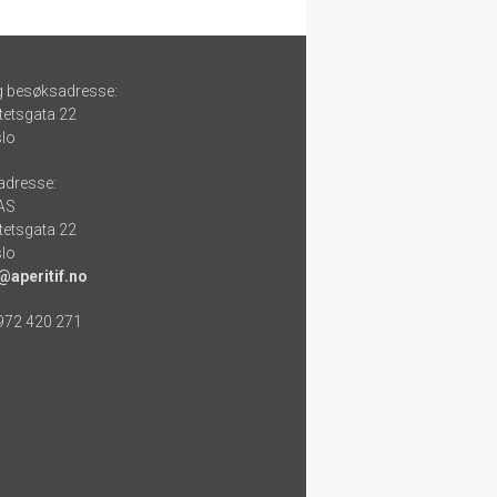
g besøksadresse:
tetsgata 22
lo
adresse:
 AS
tetsgata 22
lo
@aperitif.no
 972 420 271