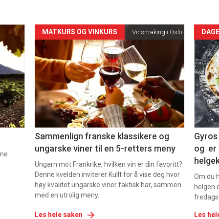
Forsiden
For
MATKURS OG VINKURS
DAGE
Vinsmaking i Oslo
akkurat
akk
nå
nå
-
-
5
6
Sammenlign franske klassikere og
Gyros 
ungarske viner til en 5-retters meny
og er 
nne
helge
Ungarn mot Frankrike, hvilken vin er din favoritt?
Denne kvelden inviterer Kullt for å vise deg hvor
Om du ha
høy kvalitet ungarske viner faktisk har, sammen
helgen e
med en utrolig meny.
fredags
Les hele saken
Les hel