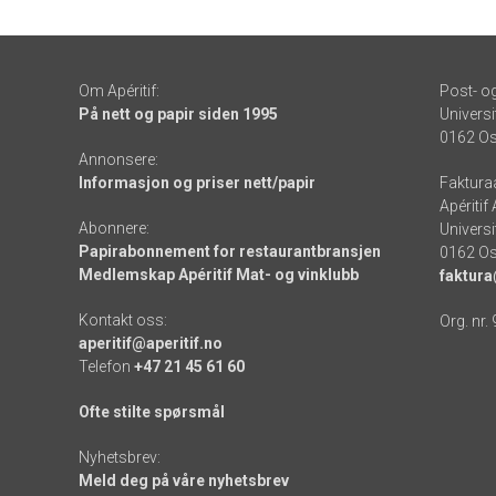
Om Apéritif:
Post- o
På nett og papir siden 1995
Universi
0162 Os
Annonsere:
Informasjon og priser nett/papir
Faktura
Apéritif
Abonnere:
Universi
Papirabonnement for restaurantbransjen
0162 Os
Medlemskap Apéritif Mat- og vinklubb
faktura
Kontakt oss:
Org. nr.
aperitif@aperitif.no
Telefon
+47 21 45 61 60
Ofte stilte spørsmål
Nyhetsbrev:
Meld deg på våre nyhetsbrev