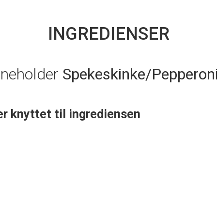
INGREDIENSER
nneholder
Spekeskinke/Pepperon
er knyttet til ingrediensen