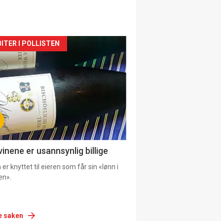
siden
ITER I POLLISTEN
urat
vinene er usannsynlig billige
er knyttet til eieren som får sin «lønn i
en».
e saken