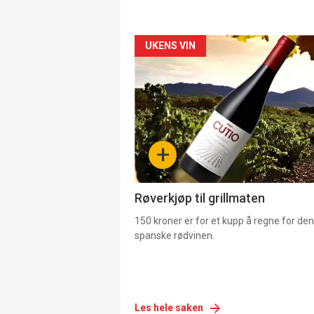
Forsiden
UKENS VIN
akkurat
nå
-
+
4
Røverkjøp til grillmaten
150 kroner er for et kupp å regne for de
spanske rødvinen.
Les hele saken