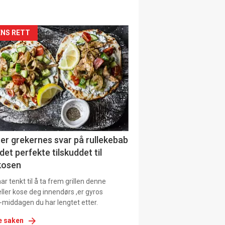
siden
NS RETT
urat
er grekernes svar på rullekebab
det perfekte tilskuddet til
kosen
r tenkt til å ta frem grillen denne
ller kose deg innendørs ,er gyros
-middagen du har lengtet etter.
e saken