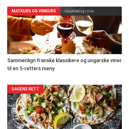
Forsiden
MATKURS OG VINKURS
Vinsmaking i Oslo
akkurat
nå
-
5
Sammenlign franske klassikere og ungarske viner
til en 5-retters meny
Forsiden
DAGENS RETT
akkurat
nå
-