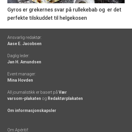
6
Gyros er grekernes svar på rullekebab og er det
perfekte tilskuddet til helgekosen
Footer
Ansvarlig redaktør:
Aase E. Jacobsen
-
Daglig leder:
links
Jan H. Amundsen
Event manager:
Mina Hovden
All journalistikk er basert på
Vær
varsom-plakaten
og
Redaktørplakaten
Om informasjonskapsler
Om Apéritif: