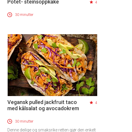
Potet- steinsoppkake
4
30 minutter
Vegansk pulled jackfruit taco
4
med kålsalat og avocadokrem
30 minutter
Denne deilige og smaksrike retten gjør den enkelt