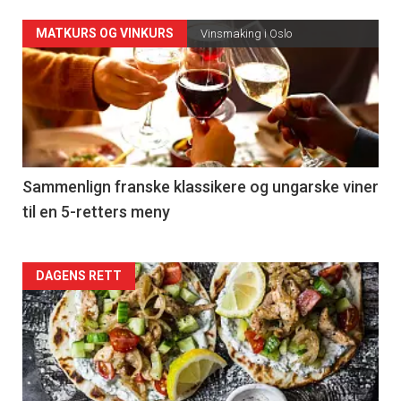
Forsiden
MATKURS OG VINKURS
Vinsmaking i Oslo
akkurat
nå
-
5
Sammenlign franske klassikere og ungarske viner
til en 5-retters meny
Forsiden
DAGENS RETT
akkurat
nå
-