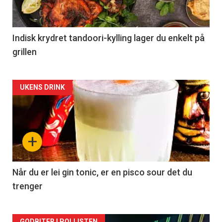
Indisk krydret tandoori-kylling lager du enkelt på
grillen
Forsiden
UKENS DRINK
akkurat
nå
+
-
2
Når du er lei gin tonic, er en pisco sour det du
trenger
GODBITER I POLLISTEN