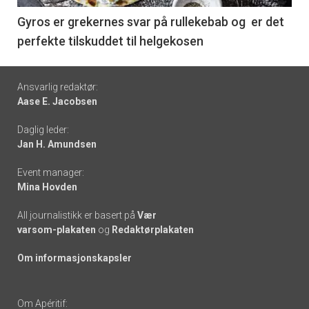
6
Gyros er grekernes svar på rullekebab og er det
perfekte tilskuddet til helgekosen
Footer
Ansvarlig redaktør:
Aase E. Jacobsen
-
Daglig leder:
links
Jan H. Amundsen
Event manager:
Mina Hovden
All journalistikk er basert på
Vær
varsom-plakaten
og
Redaktørplakaten
Om informasjonskapsler
Om Apéritif: