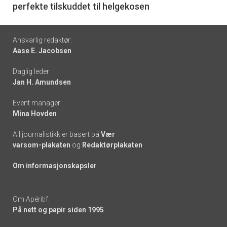
perfekte tilskuddet til helgekosen
Footer
Ansvarlig redaktør:
Aase E. Jacobsen
-
Daglig leder:
links
Jan H. Amundsen
Event manager:
Mina Hovden
All journalistikk er basert på
Vær
varsom-plakaten
og
Redaktørplakaten
Om informasjonskapsler
Om Apéritif:
På nett og papir siden 1995