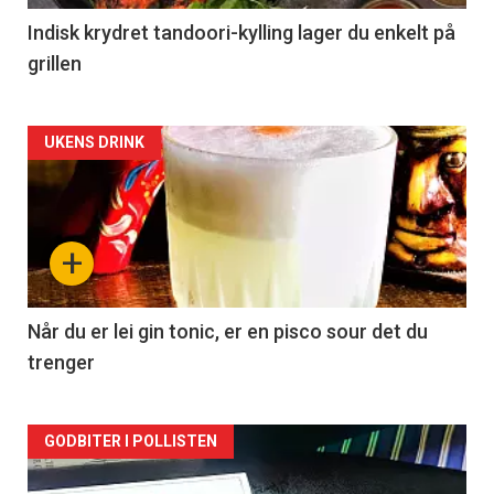
Indisk krydret tandoori-kylling lager du enkelt på
grillen
Forsiden
UKENS DRINK
akkurat
nå
+
-
2
Når du er lei gin tonic, er en pisco sour det du
trenger
Forsiden
GODBITER I POLLISTEN
akkurat