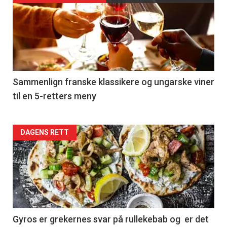
akkurat
nå
-
5
Sammenlign franske klassikere og ungarske viner
til en 5-retters meny
Forsiden
DAGENS RETT
akkurat
nå
-
6
Gyros er grekernes svar på rullekebab og er det