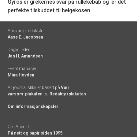
6
Gyros er grekernes svar på rullekebab og er det
perfekte tilskuddet til helgekosen
Footer
Ansvarlig redaktør:
Aase E. Jacobsen
-
Daglig leder:
links
Jan H. Amundsen
Event manager:
Mina Hovden
All journalistikk er basert på
Vær
varsom-plakaten
og
Redaktørplakaten
Om informasjonskapsler
Om Apéritif:
På nett og papir siden 1995