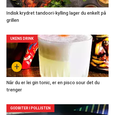
Indisk krydret tandoori-kylling lager du enkelt på
grillen
Forsiden
UKENS DRINK
akkurat
nå
+
-
2
Når du er lei gin tonic, er en pisco sour det du
trenger
Forsiden
GODBITER I POLLISTEN