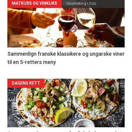
Forsiden
MATKURS OG VINKURS
Vinsmaking i Oslo
akkurat
nå
-
5
Sammenlign franske klassikere og ungarske viner
til en 5-retters meny
Forsiden
DAGENS RETT
akkurat
nå
-