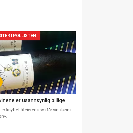
siden
ITER I POLLISTEN
urat
vinene er usannsynlig billige
er knyttet til eieren som får sin «lønn i
en».