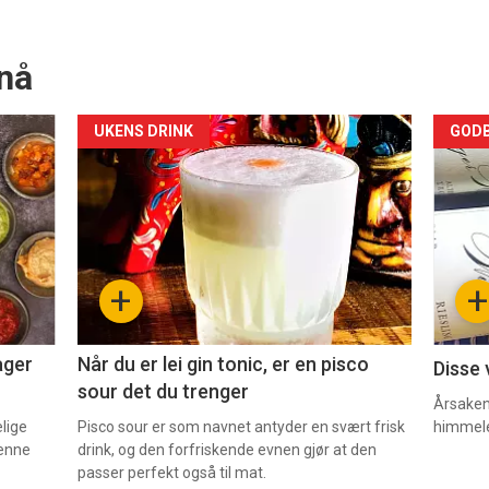
nå
Forsiden
For
UKENS DRINK
GODB
akkurat
akk
nå
nå
-
-
+
+
2
3
ager
Når du er lei gin tonic, er en pisco
Disse 
sour det du trenger
Årsaken 
elige
Pisco sour er som navnet antyder en svært frisk
himmel
denne
drink, og den forfriskende evnen gjør at den
passer perfekt også til mat.