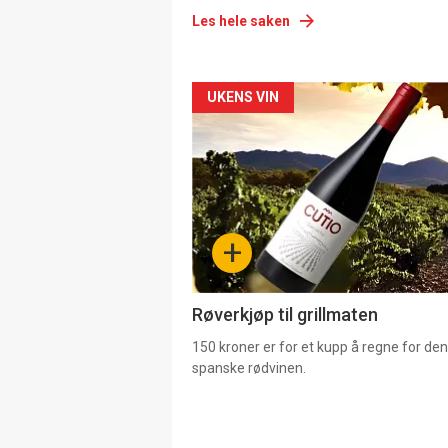
Les hele saken
Forsiden
UKENS VIN
akkurat
nå
-
+
4
Røverkjøp til grillmaten
150 kroner er for et kupp å regne for de
spanske rødvinen.