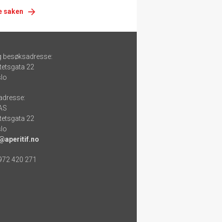
e saken
g besøksadresse:
tetsgata 22
lo
adresse:
 AS
tetsgata 22
lo
@aperitif.no
 972 420 271