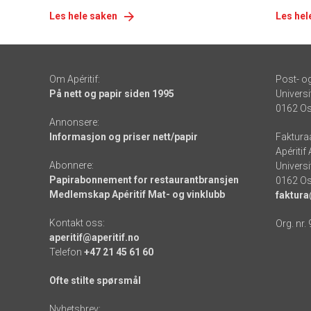
Les hele saken
Les hel
Om Apéritif:
Post- o
På nett og papir siden 1995
Universi
0162 Os
Annonsere:
Informasjon og priser nett/papir
Faktura
Apéritif
Abonnere:
Universi
Papirabonnement for restaurantbransjen
0162 Os
Medlemskap Apéritif Mat- og vinklubb
faktura
Kontakt oss:
Org. nr.
aperitif@aperitif.no
Telefon
+47 21 45 61 60
Ofte stilte spørsmål
Nyhetsbrev: