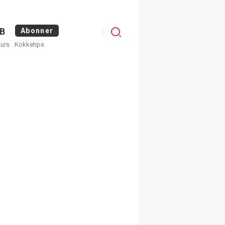
Logg
B
Abonner
kurs
Kokketips
inn