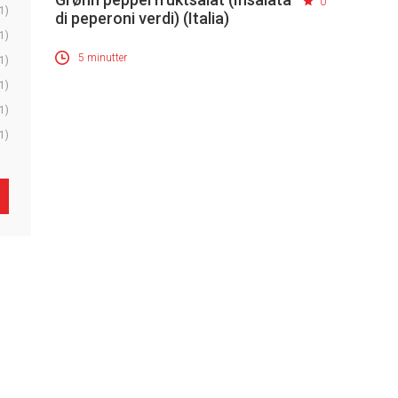
0
1)
di peperoni verdi) (Italia)
1)
5 minutter
1)
1)
1)
1)