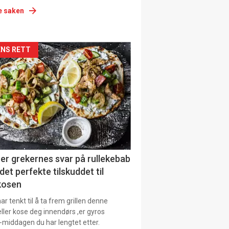
e saken
siden
NS RETT
urat
er grekernes svar på rullekebab
det perfekte tilskuddet til
kosen
r tenkt til å ta frem grillen denne
ller kose deg innendørs ,er gyros
-middagen du har lengtet etter.