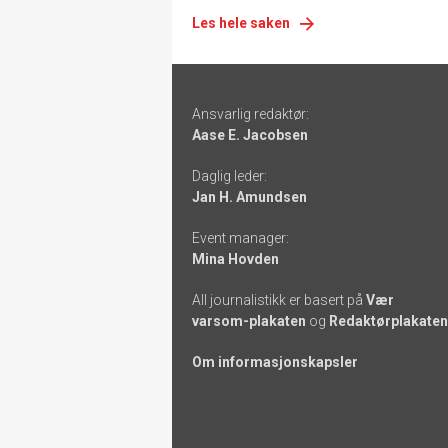
Les hele saken
Footer
Ansvarlig redaktør:
-
Aase E. Jacobsen
links
Daglig leder:
Jan H. Amundsen
Event manager:
Mina Hovden
All journalistikk er basert på
Vær
varsom-plakaten
og
Redaktørplakaten
Om informasjonskapsler