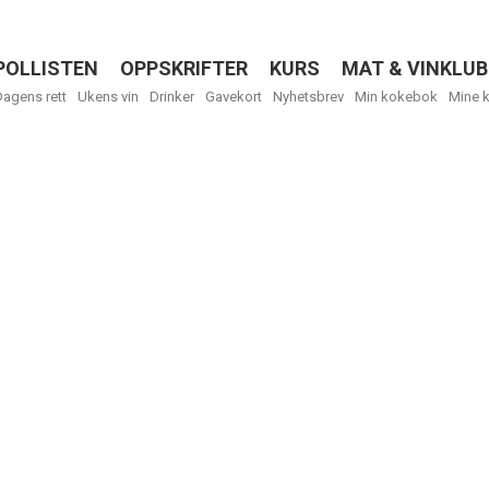
POLLISTEN
OPPSKRIFTER
KURS
MAT & VINKLUB
Menu
Dagens rett
Ukens vin
Drinker
Gavekort
Nyhetsbrev
Min kokebok
Mine 