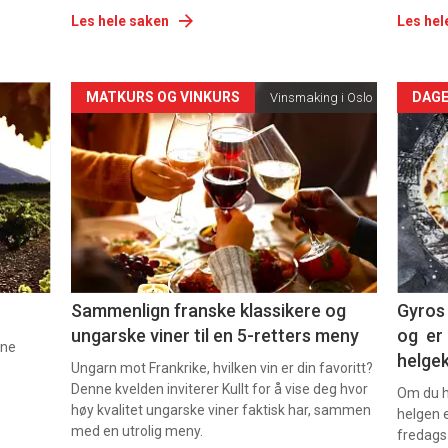
Les hele saken
Les hel
Forsiden
For
MATKURS OG VINKURS
DAGE
Vinsmaking i Oslo
akkurat
akk
nå
nå
-
-
5
6
Sammenlign franske klassikere og
Gyros 
ungarske viner til en 5-retters meny
og er 
nne
helge
Ungarn mot Frankrike, hvilken vin er din favoritt?
Denne kvelden inviterer Kullt for å vise deg hvor
Om du ha
høy kvalitet ungarske viner faktisk har, sammen
helgen e
med en utrolig meny.
fredags