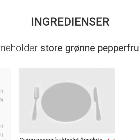
INGREDIENSER
nneholder
store grønne pepperfru
1)
0)
1)
1)
Grønn pepperfruktsalat (Insalata