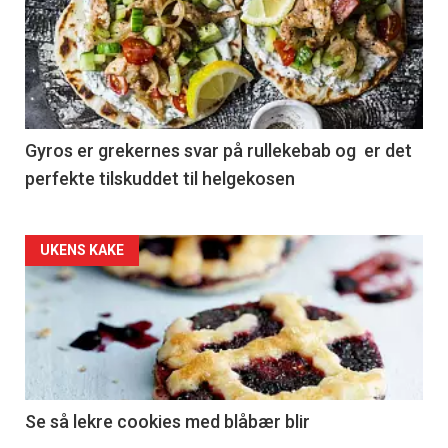
Gyros er grekernes svar på rullekebab og er det
perfekte tilskuddet til helgekosen
Forsiden
UKENS KAKE
akkurat
nå
-
2
Se så lekre cookies med blåbær blir