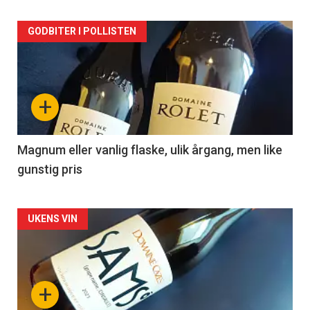
Forsiden
GODBITER I POLLISTEN
akkurat
nå
+
-
3
Magnum eller vanlig flaske, ulik årgang, men like
gunstig pris
Forsiden
UKENS VIN
akkurat
nå
+
-