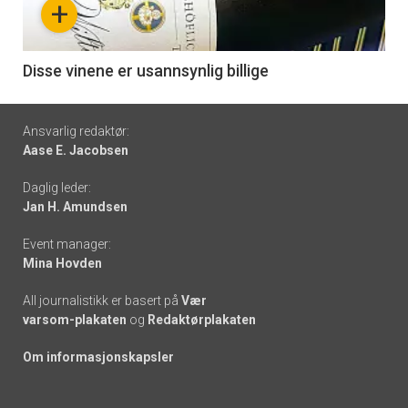
+
-
6
Disse vinene er usannsynlig billige
Footer
Ansvarlig redaktør:
Aase E. Jacobsen
-
Daglig leder:
links
Jan H. Amundsen
Event manager:
Mina Hovden
All journalistikk er basert på
Vær
varsom-plakaten
og
Redaktørplakaten
Om informasjonskapsler