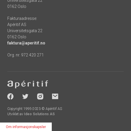
Universitetsgata 22
0162 Oslo
Fakturaadresse:
Apéritif AS
Universitetsgata 22
0162 Oslo
faktura@aperitif.no
Org. nr. 972 420 271
Footer
-
socials
Copyright 1995-2023 © Apéritif AS
Utviklet av
Ideo Solutions AS
Om informasjonskapsler