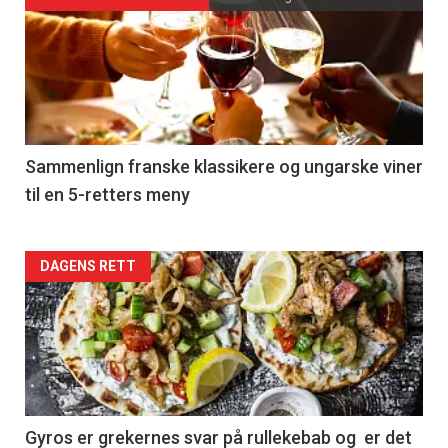
Forsiden
akkurat
nå
-
5
Sammenlign franske klassikere og ungarske viner
til en 5-retters meny
Forsiden
DAGENS RETT
akkurat
nå
-
6
Gyros er grekernes svar på rullekebab og er det