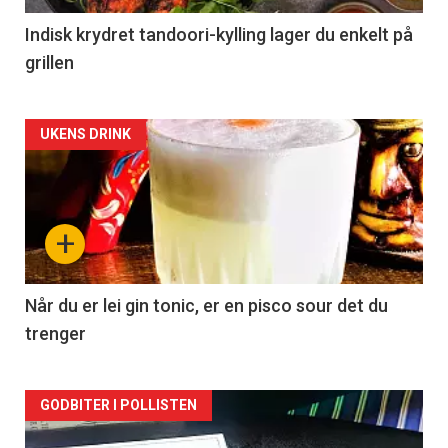
Indisk krydret tandoori-kylling lager du enkelt på
grillen
Forsiden
UKENS DRINK
akkurat
nå
+
-
2
Når du er lei gin tonic, er en pisco sour det du
trenger
Forsiden
GODBITER I POLLISTEN