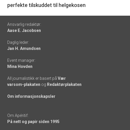
perfekte tilskuddet til helgekosen
Footer
Ansvarlig redaktør:
Aase E. Jacobsen
-
Daglig leder:
links
Jan H. Amundsen
Event manager:
Mina Hovden
All journalistikk er basert på
Vær
varsom-plakaten
og
Redaktørplakaten
Om informasjonskapsler
Om Apéritif:
På nett og papir siden 1995