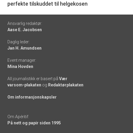
perfekte tilskuddet til helgekosen
Footer
Ansvarlig redaktør:
Aase E. Jacobsen
-
Daglig leder:
links
Jan H. Amundsen
Event manager:
Mina Hovden
All journalistikk er basert på
Vær
varsom-plakaten
og
Redaktørplakaten
Om informasjonskapsler
Om Apéritif:
På nett og papir siden 1995