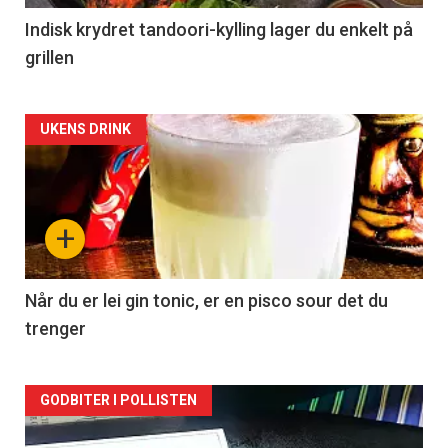
Indisk krydret tandoori-kylling lager du enkelt på
grillen
Forsiden
UKENS DRINK
akkurat
nå
+
-
2
Når du er lei gin tonic, er en pisco sour det du
trenger
Forsiden
GODBITER I POLLISTEN
akkurat