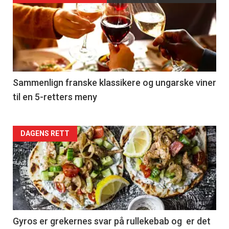
akkurat
nå
-
5
Sammenlign franske klassikere og ungarske viner
til en 5-retters meny
Forsiden
DAGENS RETT
akkurat
nå
-
6
Gyros er grekernes svar på rullekebab og er det