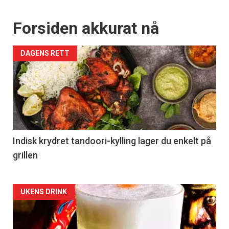
Forsiden akkurat nå
DAGENS RETT
Indisk krydret tandoori-kylling lager du enkelt på
grillen
Forsiden
UKENS DRINK
akkurat