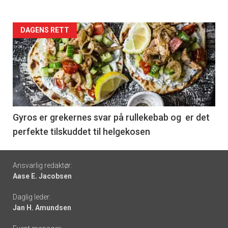
Forsiden
DAGENS RETT
akkurat
nå
-
6
Gyros er grekernes svar på rullekebab og er det
perfekte tilskuddet til helgekosen
Footer
Ansvarlig redaktør:
Aase E. Jacobsen
-
Daglig leder:
links
Jan H. Amundsen