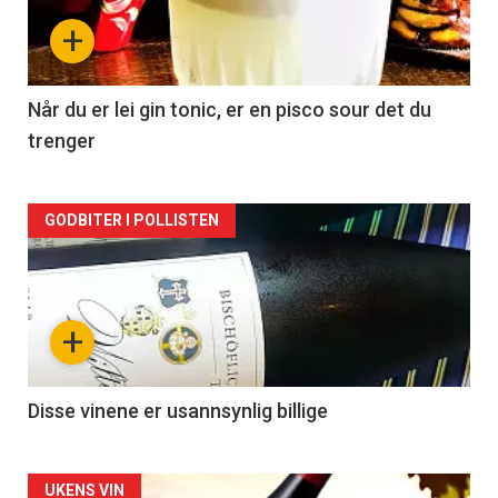
nå
+
-
2
Når du er lei gin tonic, er en pisco sour det du
trenger
Forsiden
GODBITER I POLLISTEN
akkurat
nå
+
-
3
Disse vinene er usannsynlig billige
Forsiden
UKENS VIN