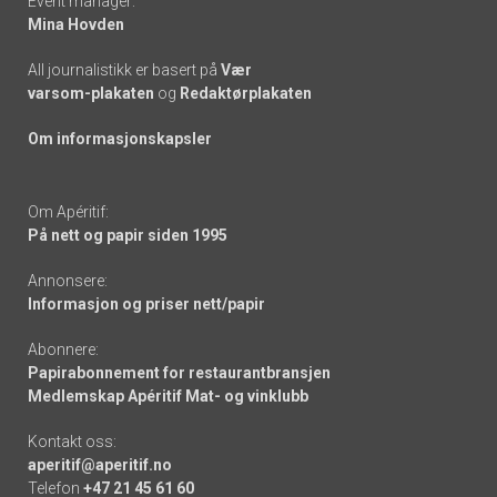
Event manager:
Mina Hovden
All journalistikk er basert på
Vær
varsom-plakaten
og
Redaktørplakaten
Om informasjonskapsler
Om Apéritif:
På nett og papir siden 1995
Annonsere:
Informasjon og priser nett/papir
Abonnere:
Papirabonnement for restaurantbransjen
Medlemskap Apéritif Mat- og vinklubb
Kontakt oss:
aperitif@aperitif.no
Telefon
+47 21 45 61 60