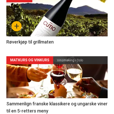
akkurat
nå
+
-
4
Røverkjøp til grillmaten
Forsiden
MATKURS OG VINKURS
Vinsmaking i Oslo
akkurat
nå
-
5
Sammenlign franske klassikere og ungarske viner
til en 5-retters meny