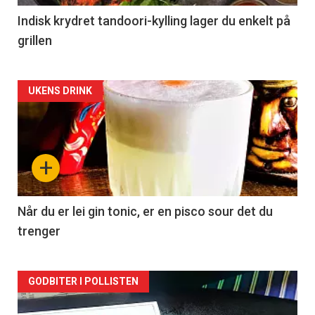
Indisk krydret tandoori-kylling lager du enkelt på
grillen
Forsiden
UKENS DRINK
akkurat
nå
+
-
2
Når du er lei gin tonic, er en pisco sour det du
trenger
Forsiden
GODBITER I POLLISTEN
akkurat