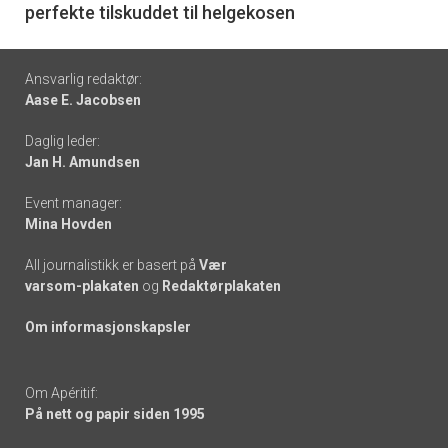
perfekte tilskuddet til helgekosen
Footer
Ansvarlig redaktør:
Aase E. Jacobsen
-
Daglig leder:
links
Jan H. Amundsen
Event manager:
Mina Hovden
All journalistikk er basert på
Vær
varsom-plakaten
og
Redaktørplakaten
Om informasjonskapsler
Om Apéritif:
På nett og papir siden 1995