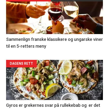
akkurat
nå
-
5
Sammenlign franske klassikere og ungarske viner
til en 5-retters meny
Forsiden
DAGENS RETT
akkurat
nå
-
6
Gyros er grekernes svar på rullekebab og er det